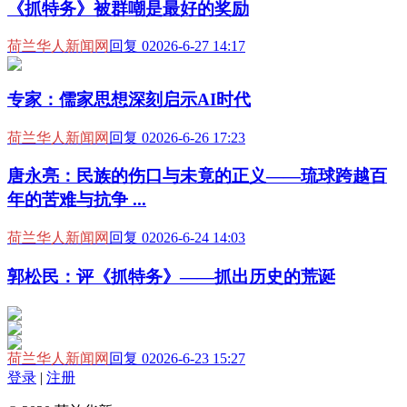
《抓特务》被群嘲是最好的奖励
荷兰华人新闻网
回复 0
2026-6-27 14:17
专家：儒家思想深刻启示AI时代
荷兰华人新闻网
回复 0
2026-6-26 17:23
唐永亮：民族的伤口与未竟的正义——琉球跨越百
年的苦难与抗争 ...
荷兰华人新闻网
回复 0
2026-6-24 14:03
郭松民：评《抓特务》——抓出历史的荒诞
荷兰华人新闻网
回复 0
2026-6-23 15:27
登录
|
注册