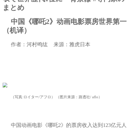
まとめ
中国《哪吒
2
》动画电影票房世界第一
（机译）
作者：河村鸣纮
来源：雅虎日本
（写真
:
ロイター
/
アフロ） （图片来源：路透社
/ aflo
）
中国动画电影《哪吒
2
》的票房收入达到
123
亿元人