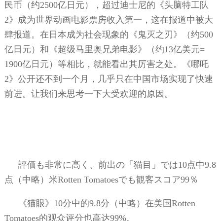
民币（约
2500
亿日元），超过迪士尼的《头脑特工队
2
》成为世界动画电影票房收入第一，这在报道中被大
肆报道。在日本成为社会现象的《鬼灭之刃》（约
500
亿日元）和《超级马里奥兄弟电影》（约
13
亿美元
=
1900
亿日元）等相比，就能看出其厉害之处。《哪吒
2
》公开还不到一个月，几乎只在中国市场实现了快速
前进。让我们来思考一下大受欢迎的原因。
評価も非常に高く、前出の「猫目」では
10
点中
9.8
点（中略）米
Rotten Tomatoes
でも観客スコア
99
％
《猫眼》
10
分中的
9.8
分（中略）在美国
Rotten
Tomatoes
的观众评分也高达
99%
。