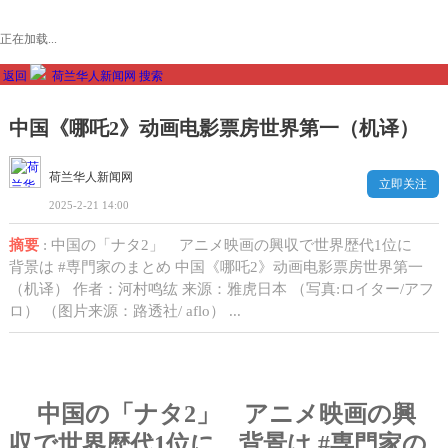
正在加载...
返回
荷兰华人新闻网
搜索
中国《哪吒2》动画电影票房世界第一（机译）
荷兰华人新闻网
立即关注
2025-2-21 14:00
摘要
: 中国の「ナタ2」 アニメ映画の興収で世界歴代1位に
背景は #専門家のまとめ 中国《哪吒2》动画电影票房世界第一
（机译） 作者：河村鸣纮 来源：雅虎日本 （写真:ロイター/アフ
ロ） （图片来源：路透社/ aflo） ...
中国の「ナタ
2
」 アニメ映画の興
収で世界歴代
1
位に 背景は
#
専門家の