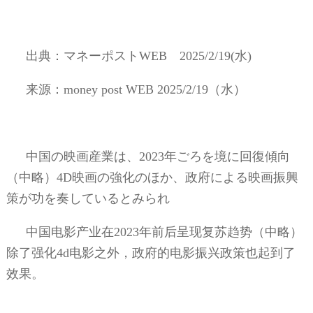
出典：マネーポスト
WEB
2025/2/19(
水
)
来源：
money post WEB 2025/2/19
（水）
中国の映画産業は、
2023
年ごろを境に回復傾向
（中略）
4D
映画の強化のほか、政府による映画振興
策が功を奏しているとみられ
中国电影产业在
2023
年前后呈现复苏趋势（中略）
除了强化
4d
电影之外，政府的电影振兴政策也起到了
效果。