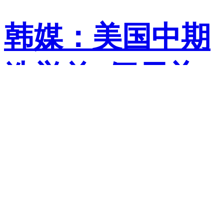
韩媒：美国中期
选举前“僵尸关
税”恐再度来袭
荷兰华人新闻网
回
复 0
2026-8-6 14:16