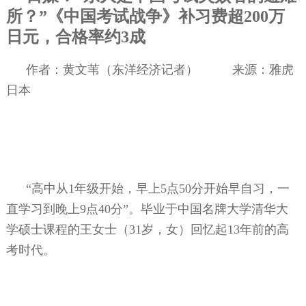
所？”《中国考试战争》补习费超
200
万
日元，合格率约
3
成
作者：黄文苇（东洋经济记者）
来源：雅虎
日本
“高中从
1
年级开始，早上
5
点
50
分开始早自习，一
直学习到晚上
9
点
40
分”。毕业于中国名牌大学清华大
学硕士课程的王女士（
31
岁，女）回忆起
13
年前的高
考时代。