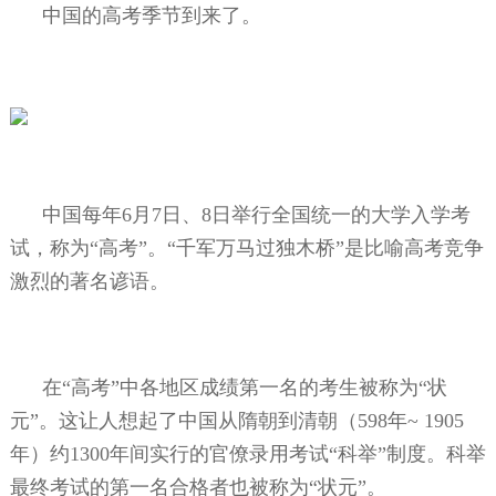
中国的高考季节到来了。
中国每年
6
月
7
日、
8
日举行全国统一的大学入学考
试，称为“高考”。“千军万马过独木桥”是比喻高考竞争
激烈的著名谚语。
在“高考”中各地区成绩第一名的考生被称为“状
元”。这让人想起了中国从隋朝到清朝（
598
年
~ 1905
年）约
1300
年间实行的官僚录用考试“科举”制度。科举
最终考试的第一名合格者也被称为“状元”。