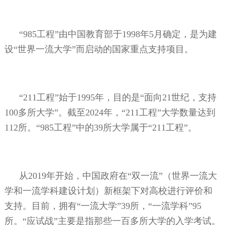
“
985
工程”由中国教育部于
1998
年
5
月确定，是为建
设“世界一流大学”而启动的国家重点支持项目。
“
211
工程”始于
1995
年，目的是“面向
21
世纪，支持
100
多所大学”。截至
2024
年，“
211
工程”大学数量达到
112
所。“
985
工程”中的
39
所大学属于“
211
工程”。
从
2019
年开始，中国政府在“双一流”（世界一流大
学和一流学科建设计划）新框架下对高校进行评价和
支持。目前，拥有“一流大学”
39
所，“一流学科”
95
所。“应试战”主要是指那些一百多所大学的入学考试。