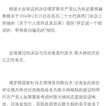
根据大会审议的决议俄罗斯共产党认为有必要将赫
鲁晓夫于
1956
年
2
月
25
日在苏共二十大代表闭门会议上
所做的《关于个人崇拜及其后果》报告“评定成一个错
误的、带有政治偏见的”报告。
这项通过的决议与完全恢复约瑟夫·斯大林的历史
公正性有关。
俄罗斯国家杜马主席维亚切斯拉夫·沃洛金此前在
评论俄共将伏尔加格勒改名为斯大林格勒的提议时呼
吁共产党人如果重新考虑对斯大林的态度就应该悔
改。沃洛金指出，苏联政府曾以斯大林的名字命名了