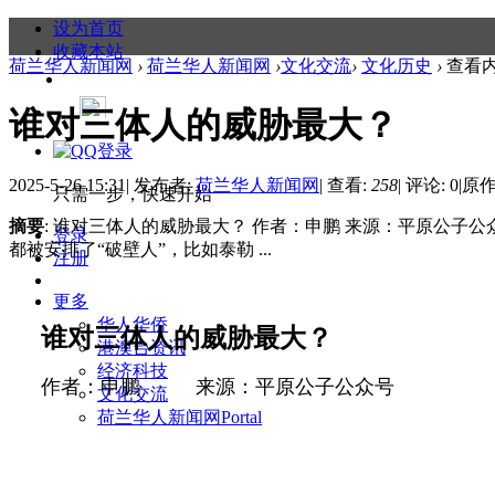
设为首页
收藏本站
荷兰华人新闻网
›
荷兰华人新闻网
›
文化交流
›
文化历史
›
查看
谁对三体人的威胁最大？
2025-5-26 15:31
|
发布者:
荷兰华人新闻网
|
查看:
258
|
评论: 0
|
原作
只需一步，快速开始
摘要
: 谁对三体人的威胁最大？ 作者：申鹏 来源：平原公子
登录
都被安排了“破壁人”，比如泰勒 ...
注册
更多
华人华侨
谁对三体人的威胁最大？
港澳台资讯
经济科技
作者：申鹏
来源：平原公子公众号
文化交流
荷兰华人新闻网
Portal