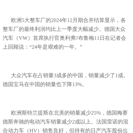
欧洲
5
大整车厂的
2024
年
12
月期合并结算显示，各
整车厂的最终利润均比上一季度大幅减少。德国大众
汽车（
VW
）首席执行官奥利弗
?
布鲁梅
11
日在记者会
上回顾说：“
24
年是艰难的一年。”
大众汽车在占销量
3
成多的中国，销量减少了
1
成。
德国宝马在中国的销量也下降
13%
。
欧洲斯特兰提斯在北美的销量减少
25%
，德国梅赛
德斯奔驰的电动汽车销量减少
2
成以上。法国雷诺的混
合动力车（
HV
）销售良好，但持有的日产汽车股份出