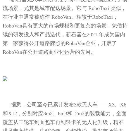
流场景，尤其是城市配送场景。它与
RoboTaxi
类似，
在行业中通常被称作
RoboVan
。相较于
RoboTaxi
，
RoboVan
具有更大的市场规模和更复杂的场景。凭借持
续的研发投入和产品迭代，新石器在
2021
年成为国内
第一家获得公开道路牌照的
RoboVan
企业，开启了
RoboVan
在公开道路商业化运营的先河。
据悉，公司至今已累计发布
3
款无人车——
X3
、
X6
和
X12
，分别对应
3m3
、
6m3
和
12m3
的装载能力，全面
覆盖从三轮车到面包车再到轻卡的无人化升级，精准
满足电商快递、生鲜冷链、商超快消、批发市场等多