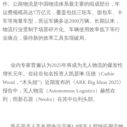
件。公路物流是中国物流体系最主要的组成部分，年
运费规模高达
7
万亿元，覆盖包括三轮车、面包车、卡
车等海量车型，营运车辆多达
2000
万辆。长期以来，
物流行业受制于场景碎片化、车辆使用效率低下等行
业痛点，亟待新的效率工具实现破局。
业内专家普遍认为
2025
年将成为无人物流的爆发性
增长元年。在硅谷知名投资人凯瑟琳
.
伍德（
Cathie
Wood
，“木头姐”）近期发布的《
ARK Big Ideas 2025
》
报告中，无人物流（
Autonomous Logistics
）赫然在
列，而新石器（
Neolix
）在其中位列头部。
新石器无人车长期专注于将
L4
级无人驾驶应用于物