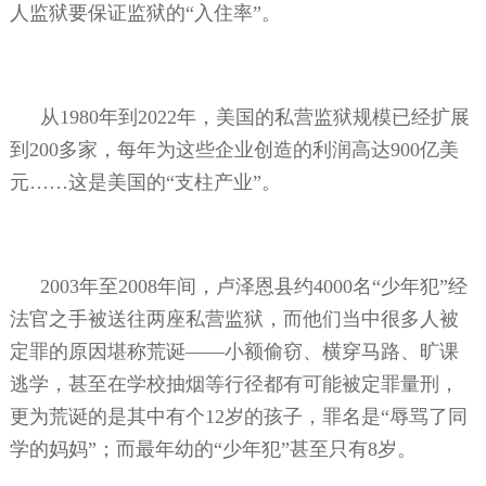
人监狱要保证监狱的“入住率”。
从
1980
年到
2022
年，美国的私营监狱规模已经扩展
到
200
多家，每年为这些企业创造的利润高达
900
亿美
元……这是美国的“支柱产业”。
2003
年至
2008
年间，卢泽恩县约
4000
名“少年犯”经
法官之手被送往两座私营监狱，而他们当中很多人被
定罪的原因堪称荒诞——小额偷窃、横穿马路、旷课
逃学，甚至在学校抽烟等行径都有可能被定罪量刑，
更为荒诞的是其中有个
12
岁的孩子，罪名是“辱骂了同
学的妈妈”；而最年幼的“少年犯”甚至只有
8
岁。