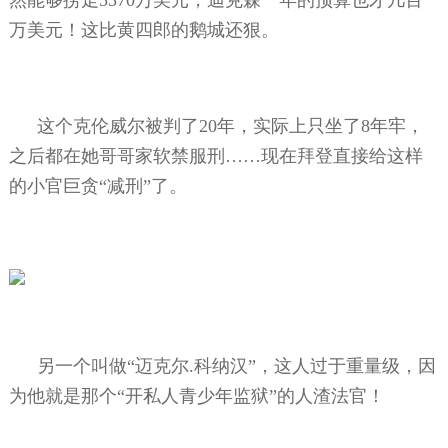
万美元！这比黄四郎的鹅城还狠。
这个克伦威尔被判了
20
年，实际上只坐了
8
年牢，
之后都在她哥哥家软禁服刑……现在拜登直接给这样
的小官巨贪“减刑”了。
另一个叫做“迈克尔
.
科纳汉”，这人过于重量级，因
为他就是那个“开私人青少年监狱”的人渣法官！