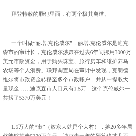
拜登特赦的罪犯里面，有两个极其离谱。
一个叫做“丽塔
.
克伦威尔”，丽塔
.
克伦威尔是迪克
森市的审计长，克伦威尔涉嫌在过去
6
年间挪用
3000
万
美元市政资金，用于购买珠宝、旅行房车和维护养马
农场等个人消费。联邦调查局在审计中发现，克朗德
维尔将市政资金转移至多个市政账户，并从中提取大
量现金……迪克森市人口只有
1.5
万，这个克伦威尔一
共捞了
5370
万美元！
1.5
万人的“市”（放东大就是个大村），她
20
多年居
然能够捞走
5370
万美元，迪克森一年的预算也才几百