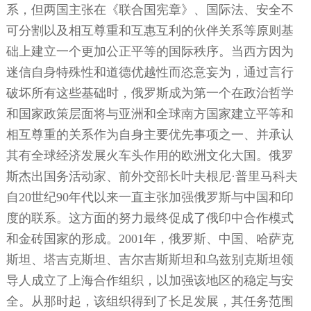
系，但两国主张在《联合国宪章》、国际法、安全不
可分割以及相互尊重和互惠互利的伙伴关系等原则基
础上建立一个更加公正平等的国际秩序。当西方因为
迷信自身特殊性和道德优越性而恣意妄为，通过言行
破坏所有这些基础时，俄罗斯成为第一个在政治哲学
和国家政策层面将与亚洲和全球南方国家建立平等和
相互尊重的关系作为自身主要优先事项之一、并承认
其有全球经济发展火车头作用的欧洲文化大国。俄罗
斯杰出国务活动家、前外交部长叶夫根尼·普里马科夫
自
20
世纪
90
年代以来一直主张加强俄罗斯与中国和印
度的联系。这方面的努力最终促成了俄印中合作模式
和金砖国家的形成。
2001
年，俄罗斯、中国、哈萨克
斯坦、塔吉克斯坦、吉尔吉斯斯坦和乌兹别克斯坦领
导人成立了上海合作组织，以加强该地区的稳定与安
全。从那时起，该组织得到了长足发展，其任务范围