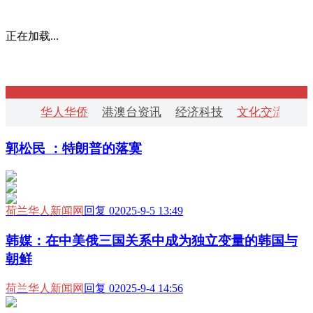
正在加载...
华人华侨
港澳台资讯
经济科技
文化交流
华
郭松民 ：特朗普的落寞
荷兰华人新闻网
回复 0
2025-9-5 13:49
韩媒：在中美俄三国关系中成为独立变量的韩国与
朝鲜
荷兰华人新闻网
回复 0
2025-9-4 14:56