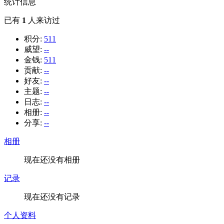
统计信息
已有
1
人来访过
积分:
511
威望:
--
金钱:
511
贡献:
--
好友:
--
主题:
--
日志:
--
相册:
--
分享:
--
相册
现在还没有相册
记录
现在还没有记录
个人资料