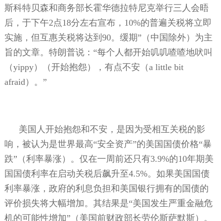
斯科特贝森和商务部长霍华德拉特尼克举行三人会晤
后，于下午
2
点
18
分左右宣布，
10%
的普遍关税将立即
实施，但互惠关税将达到
90
。缓期”（中国除外）为主
旨的文章。特朗普说：“每个人都开始叽叽喳喳地吠叫
（
yippy
）（开始抱怨），有点不安（
a little bit
afraid
）。”
美国人开始抱怨和不安，是因为受相互关税的影
响，被认为是世界最高“安全资产”的美国国债价格“暴
跌”（利率暴涨）。仅在一周前还只有
3.9%
的
10
年期美
国国债利率在启动关税后飙升至
4.5%
。如果美国国债
利率暴涨，政府的利息负担和美国银行拥有的国债的
评价损失将大幅增加。其结果是“美国发生严重金融危
机的可能性增加”（美国前财政部长劳伦斯萨默斯）。