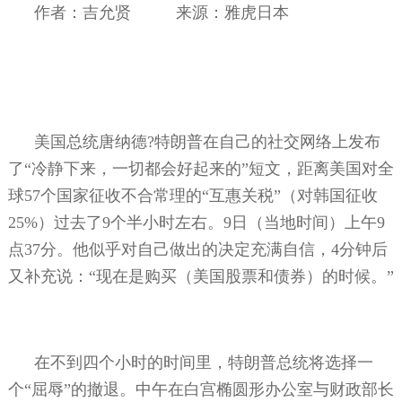
作者：吉允贤
来源：雅虎日本
美国总统唐纳德
?
特朗普在自己的社交网络上发布
了“冷静下来，一切都会好起来的”短文，距离美国对全
球
57
个国家征收不合常理的“互惠关税”（对韩国征收
25%
）过去了
9
个半小时左右。
9
日（当地时间）上午
9
点
37
分。他似乎对自己做出的决定充满自信，
4
分钟后
又补充说：“现在是购买（美国股票和债券）的时候。”
在不到四个小时的时间里，特朗普总统将选择一
个“屈辱”的撤退。中午在白宫椭圆形办公室与财政部长