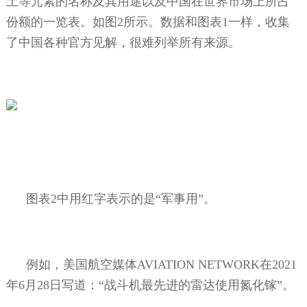
土等元素的名称及其用途以及中国在世界市场上所占
份额的一览表。如图
2
所示。数据和图表
1
一样，收集
了中国各种官方见解，很难列举所有来源。
图表
2
中用红字表示的是“军事用”。
例如，美国航空媒体
AVIATION NETWORK
在
2021
年
6
月
28
日写道：“战斗机最先进的雷达使用氮化镓”。