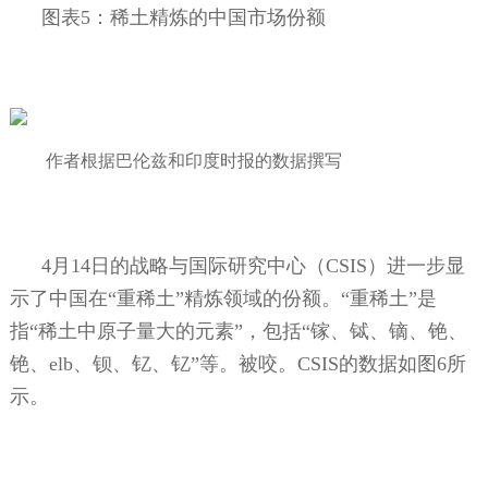
图表
5
：稀土精炼的中国市场份额
作者根据巴伦兹和印度时报的数据撰写
4
月
14
日的战略与国际研究中心（
CSIS
）进一步显
示了中国在“重稀土”精炼领域的份额。“重稀土”是
指“稀土中原子量大的元素”，包括“镓、铽、镝、铯、
铯、
elb
、钡、钇、钇”等。被咬。
CSIS
的数据如图
6
所
示。