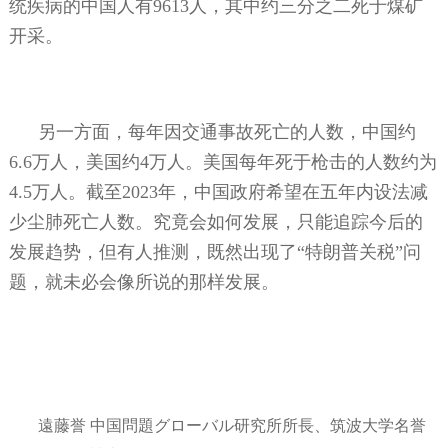
统疾病的中国人有
9613
人，其中约三分之二死于煤矿
开采。
另一方面，每年因交通事故死亡的人数，中国约
6.6
万人，美国约
4
万人。美国每年死于枪击的人数约为
4.5
万人。截至
2023
年，中国政府希望在五年内设法减
少尘肺死亡人数。究竟会如何发展，只能追踪今后的
发展趋势，但有人推测，既然出现了“特朗普关税”问
题，就未必会像所说的那样发展。
遠藤誉 中国問題グローバル研究所所長、筑波大学名誉