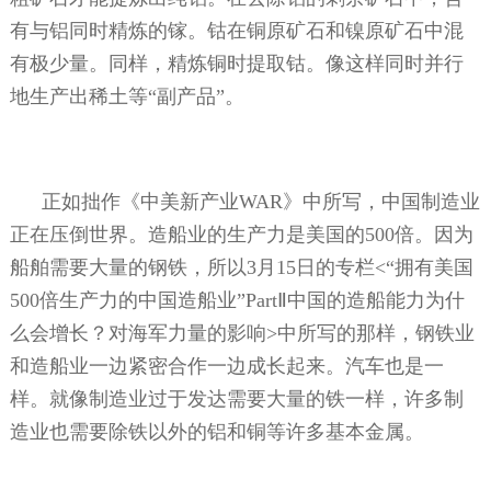
有与铝同时精炼的镓。钴在铜原矿石和镍原矿石中混
有极少量。同样，精炼铜时提取钴。像这样同时并行
地生产出稀土等“副产品”。
正如拙作《中美新产业
WAR
》中所写，中国制造业
正在压倒世界。造船业的生产力是美国的
500
倍。因为
船舶需要大量的钢铁，所以
3
月
15
日的专栏
<
“拥有美国
500
倍生产力的中国造船业”
Part
Ⅱ中国的造船能力为什
么会增长？对海军力量的影响
>
中所写的那样，钢铁业
和造船业一边紧密合作一边成长起来。汽车也是一
样。就像制造业过于发达需要大量的铁一样，许多制
造业也需要除铁以外的铝和铜等许多基本金属。