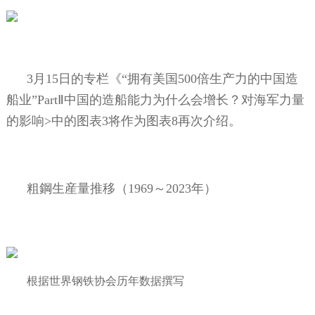
3
月
15
日的专栏《“拥有美国
500
倍生产力的中国造
船业”
Part
Ⅱ中国的造船能力为什么会增长？对海军力量
的影响
>
中的图表
3
将作为图表
8
再次介绍。
粗鋼生産量推移（
1969
～
2023
年）
根据世界钢铁协会历年数据撰写