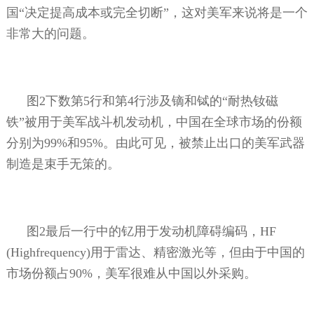
国“决定提高成本或完全切断”，这对美军来说将是一个
非常大的问题。
图
2
下数第
5
行和第
4
行涉及镝和铽的“耐热钕磁
铁”被用于美军战斗机发动机，中国在全球市场的份额
分别为
99%
和
95%
。由此可见，被禁止出口的美军武器
制造是束手无策的。
图
2
最后一行中的钇用于发动机障碍编码，
HF
(Highfrequency)
用于雷达、精密激光等，但由于中国的
市场份额占
90%
，美军很难从中国以外采购。