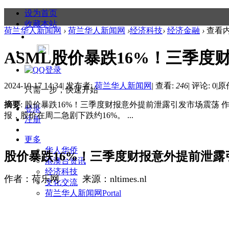
设为首页
收藏本站
荷兰华人新闻网
›
荷兰华人新闻网
›
经济科技
›
经济金融
›
查看
ASML股价暴跌16%！三季
2024-10-17 14:34
|
发布者:
荷兰华人新闻网
|
查看:
246
|
评论: 0
|
原
只需一步，快速开始
摘要
: 股价暴跌16%！三季度财报意外提前泄露引发市场震荡 作者：荷
登录
报，股价在周二急剧下跌约16%。 ...
注册
更多
华人华侨
股价暴跌
16%
！三季度财报意外提前泄露
港澳台资讯
经济科技
作者：荷乐网
来源：
nltimes.nl
文化交流
荷兰华人新闻网
Portal