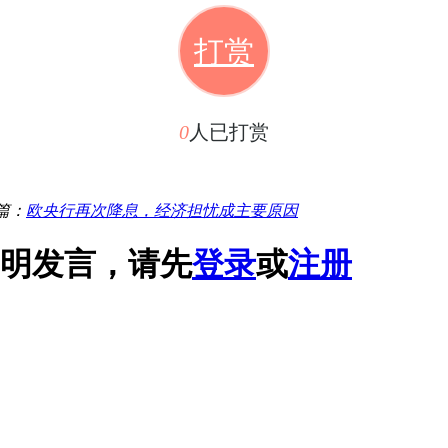
打赏
0
人已打赏
篇：
欧央行再次降息，经济担忧成主要原因
明发言，请先
登录
或
注册