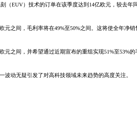
光刻（
EUV
）技术的订单在该季度达到
14
亿欧元，较去年
欧元之间，毛利率将在
49%
至
50%
之间。这将使全年净销
欧元之间，并希望通过近期宣布的重组实现
51%
至
53%
的
一波动无疑引发了对高科技领域未来趋势的高度关注。