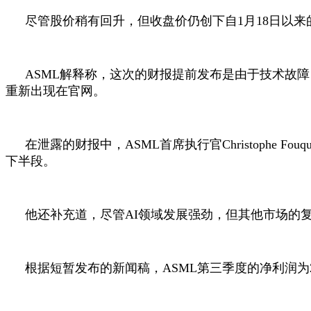
尽管股价稍有回升，但收盘价仍创下自
1
月
18
日以来
ASML
解释称，这次的财报提前发布是由于技术故障
重新出现在官网。
在泄露的财报中，
ASML
首席执行官
Christophe Fouqu
下半段。
他还补充道，尽管
AI
领域发展强劲，但其他市场的
根据短暂发布的新闻稿，
ASML
第三季度的净利润为