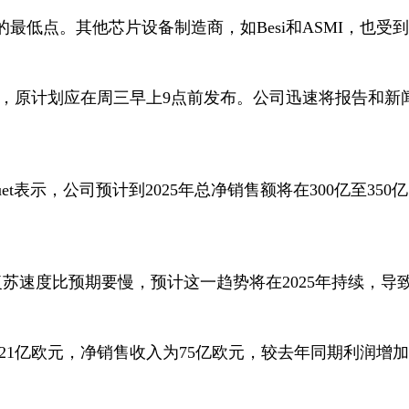
的最低点。其他芯片设备制造商，如
Besi
和
ASMI
，也受到
，原计划应在周三早上
9
点前发布。公司迅速将报告和新
et
表示，公司预计到
2025
年总净销售额将在
300
亿至
350
亿
复苏速度比预期要慢，预计这一趋势将在
2025
年持续，导
21
亿欧元，净销售收入为
75
亿欧元，较去年同期利润增加