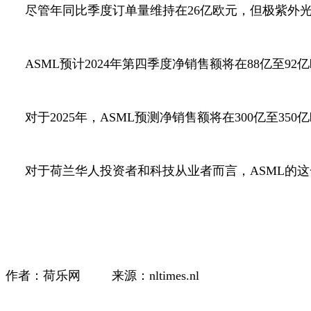
尽管年同比季度订单量维持在
26
亿欧元，但极紫外
ASML
预计
2024
年第四季度净销售额将在
88
亿至
92
亿
对于
2025
年，
ASML
预测净销售额将在
300
亿至
350
亿
对于荷兰华人投资者和科技从业者而言，
ASML
的这
作者：荷乐网
来源：
nltimes.nl