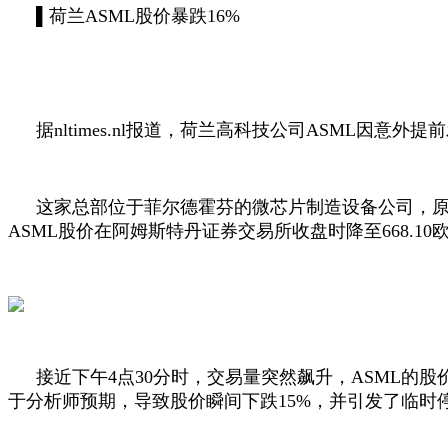
▌荷兰
ASML
股价暴跌
16%
据
nltimes.nl
报道，荷兰高科技公司
ASML
因意外提前
这家总部位于菲尔德霍芬的微芯片制造设备公司，
ASML
股价在阿姆斯特丹证券交易所收盘时降至
668.10
接近下午
4
点
30
分时，交易量突然飙升，
ASML
的股
于分析师预期，导致股价瞬间下跌
15%
，并引发了临时