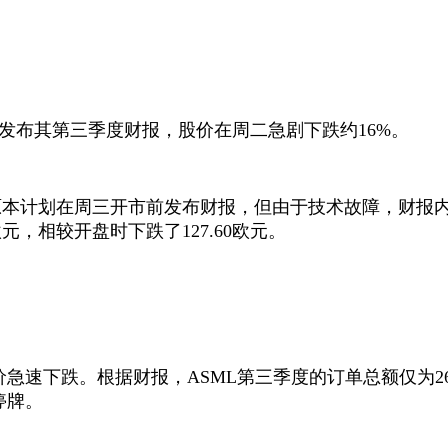
发布其第三季度财报，股价在周二急剧下跌约
16%
。
原本计划在周三开市前发布财报，但由于技术故障，财报
欧元，相较开盘时下跌了
127.60
欧元。
价急速下跌。根据财报，
ASML
第三季度的订单总额仅为
2
停牌。