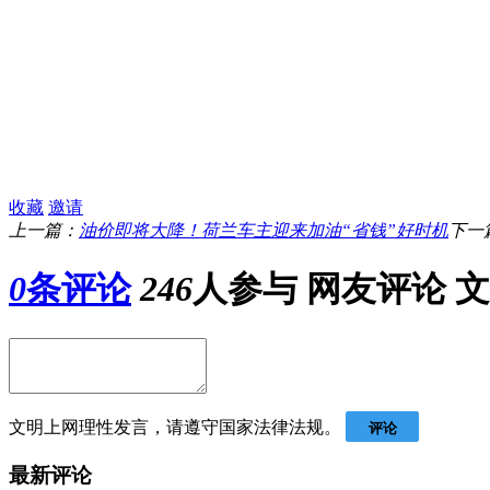
收藏
邀请
上一篇：
油价即将大降！荷兰车主迎来加油“省钱”好时机
下一
0
条评论
246
人参与
网友评论
文
文明上网理性发言，请遵守国家法律法规。
评论
最新评论