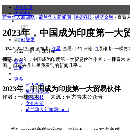
设为首页
收藏本站
荷兰华人新闻网
›
荷兰华人新闻网
›
经济科技
›
经济金融
›
查看
2023年，中国成为印度第一大
2024-5-22 13:08
|
发布者:
红星
|
查看:
441
|
评论:
1
|
原作者: 一棵青
只需一步，快速开始
摘要
: 2023年，中国成为印度第一大贸易伙伴作者：一棵青
登录
国。 但过去几年里我看到的新闻几乎 ...
注册
更多
华人华侨
2023年，中国成为印度第一大贸易伙伴
港澳台资讯
作者：一棵青木 来源：远方青木公众号
经济科技
文化交流
荷兰华人新闻网
Portal
看到一个很离谱的新闻，事情不大，但有点离谱。