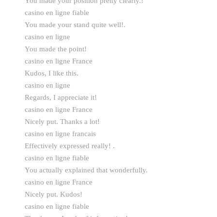
You made your position pretty clearly.!
casino en ligne fiable
You made your stand quite well!.
casino en ligne
You made the point!
casino en ligne France
Kudos, I like this.
casino en ligne
Regards, I appreciate it!
casino en ligne France
Nicely put. Thanks a lot!
casino en ligne francais
Effectively expressed really! .
casino en ligne fiable
You actually explained that wonderfully.
casino en ligne France
Nicely put. Kudos!
casino en ligne fiable