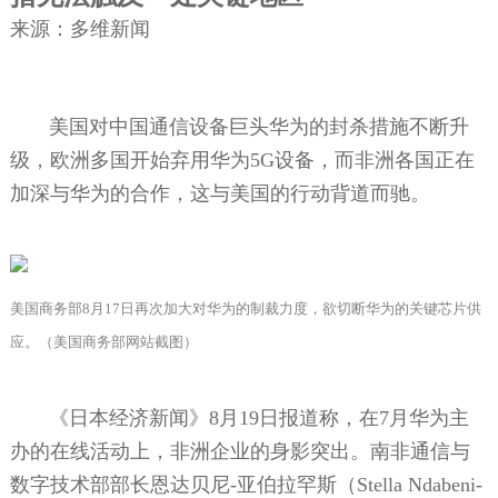
来源：多维新闻
美国对中国通信设备巨头华为的封杀措施不断升
级，欧洲多国开始弃用华为5G设备，而非洲各国正在
加深与华为的合作，这与美国的行动背道而驰。
美国商务部8月17日再次加大对华为的制裁力度，欲切断华为的关键芯片供
应。（美国商务部网站截图）
《日本经济新闻》8月19日报道称，在7月华为主
办的在线活动上，非洲企业的身影突出。南非通信与
数字技术部部长恩达贝尼-亚伯拉罕斯（Stella Ndabeni-