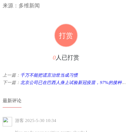
来源：多维新闻
打赏
0
人已打赏
上一篇：
千万不能把谎言治世当成习惯
下一篇：
北京公司已在巴西人身上试验新冠疫苗，97%的接种者体内激活免疫力 ...
最新评论
游客
2025-5-30 10:34