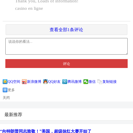
Thank you, Loads of information!
casino en ligne
查看全部1条评论
评论
QQ空间
新浪微博
QQ好友
腾讯微博
微信
复制链接
更多
关闭
最新推荐
“向特朗普同志致敬！”美国，超级抹红大赛开始了