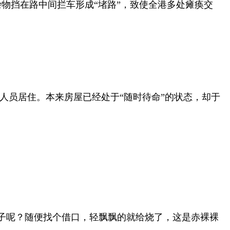
物挡在路中间拦车形成“堵路”，致使全港多处瘫痪交
人员居住。本来房屋已经处于“随时待命”的状态，却于
子呢？随便找个借口，轻飘飘的就给烧了，这是赤裸裸