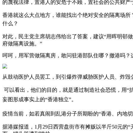
的蔑视法律，置港人的安危于不顾，置社会的公共财产
香港就这么大点地方，谁能找出个绝对安全的隔离场所
什么？
对此，民主党主席胡志伟给出了答案，建议“用晖明邨
府做隔离设施。”
呵呵，用军营做隔离房，敢问驻港部队住哪？撤港吗？
从鼓动医护人员罢工，到引爆炸弹威胁医护人员、炸毁
可以看出，他们的目的，就是通过制造社会恐慌，用“
妄图形成事实上的“香港独立”。
疫情当前，如若真闹到乱港分子所期盼的“香港、内地切
据港媒报道，1月29日西营盘街市有摊贩以半斤50元的