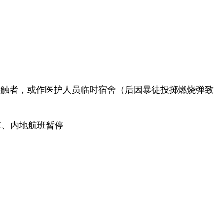
接触者，或作医护人员临时宿舍（后因暴徒投掷燃烧弹致
车、内地航班暂停