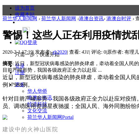
设为首页
收藏本站
荷兰华人新闻网
›
荷兰华人新闻网
›
港澳台资讯
›
港澳台时评
›
警惕！这些人正在利用疫情扰
2020-2-1 17:19
|
发布者:
zb2020
|
查看:
431
|
评论: 0
|
原作者: 有理
只需一步，快速开始
摘要
: 近日，新型冠状病毒感染的肺炎肆虐，牵动着全国人民的神经
登录
目前严峻形势，我国各级政府正全力以赴应 ...
注册
近日，新型冠状病毒感染的肺炎肆虐，牵动着全国人民的神经
例17988例。
更多
华人华侨
港澳台资讯
针对目前严峻形势，我国各级政府正全力以赴应对疫情
经济科技
员、调动医用资源星夜驰援；全国人民、海外同胞纷纷
文化交流
荷兰华人新闻网
Portal
建设中的火神山医院