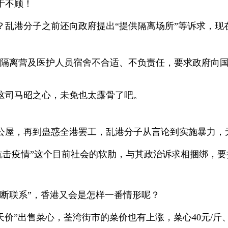
于不顾！
？乱港分子之前还向政府提出“提供隔离场所”等诉求，现
做隔离营及医护人员宿舍不合适、不负责任，要求政府向
这司马昭之心，未免也太露骨了吧。
公屋，再到蛊惑全港罢工，乱港分子从言论到实施暴力，
抗击疫情”这个目前社会的软肋，与其政治诉求相捆绑，
断联系”，香港又会是怎样一番情形呢？
“天价”出售菜心，荃湾街市的菜价也有上涨，菜心40元/斤