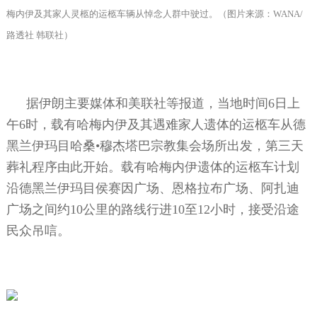
梅内伊及其家人灵柩的运柩车辆从悼念人群中驶过。（图片来源：
WANA/
路透社 韩联社）
据伊朗主要媒体和美联社等报道，当地时间
6
日上
午
6
时，载有哈梅内伊及其遇难家人遗体的运柩车从德
黑兰伊玛目哈桑•穆杰塔巴宗教集会场所出发，第三天
葬礼程序由此开始。载有哈梅内伊遗体的运柩车计划
沿德黑兰伊玛目侯赛因广场、恩格拉布广场、阿扎迪
广场之间约
10
公里的路线行进
10
至
12
小时，接受沿途
民众吊唁。