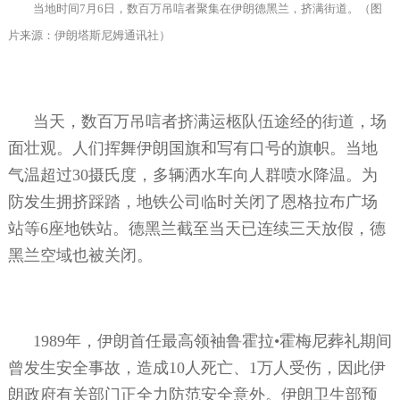
当地时间
7
月
6
日，数百万吊唁者聚集在伊朗德黑兰，挤满街道。（图
片来源：伊朗塔斯尼姆通讯社）
当天，数百万吊唁者挤满运柩队伍途经的街道，场
面壮观。人们挥舞伊朗国旗和写有口号的旗帜。当地
气温超过
30
摄氏度，多辆洒水车向人群喷水降温。为
防发生拥挤踩踏，地铁公司临时关闭了恩格拉布广场
站等
6
座地铁站。德黑兰截至当天已连续三天放假，德
黑兰空域也被关闭。
1989
年，伊朗首任最高领袖鲁霍拉•霍梅尼葬礼期间
曾发生安全事故，造成
10
人死亡、
1
万人受伤，因此伊
朗政府有关部门正全力防范安全意外。伊朗卫生部预