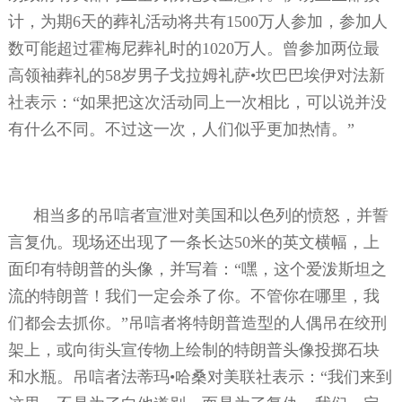
计，为期
6
天的葬礼活动将共有
1500
万人参加，参加人
数可能超过霍梅尼葬礼时的
1020
万人。曾参加两位最
高领袖葬礼的
58
岁男子戈拉姆礼萨•坎巴巴埃伊对法新
社表示：“如果把这次活动同上一次相比，可以说并没
有什么不同。不过这一次，人们似乎更加热情。”
相当多的吊唁者宣泄对美国和以色列的愤怒，并誓
言复仇。现场还出现了一条长达
50
米的英文横幅，上
面印有特朗普的头像，并写着：“嘿，这个爱泼斯坦之
流的特朗普！我们一定会杀了你。不管你在哪里，我
们都会去抓你。”吊唁者将特朗普造型的人偶吊在绞刑
架上，或向街头宣传物上绘制的特朗普头像投掷石块
和水瓶。吊唁者法蒂玛•哈桑对美联社表示：“我们来到