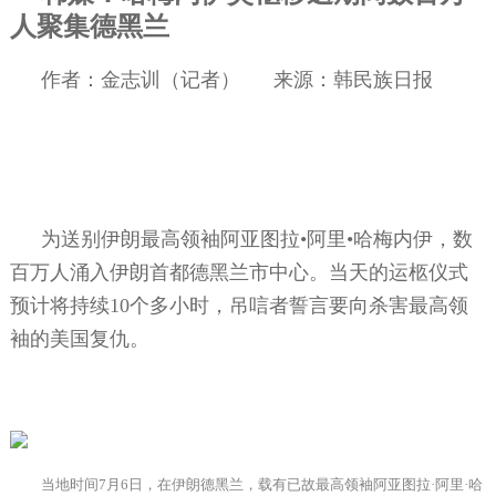
人聚集德黑兰
作者：金志训（记者）
来源：韩民族日报
为送别伊朗最高领袖阿亚图拉•阿里•哈梅内伊，数
百万人涌入伊朗首都德黑兰市中心。当天的运柩仪式
预计将持续
10
个多小时，吊唁者誓言要向杀害最高领
袖的美国复仇。
当地时间
7
月
6
日，在伊朗德黑兰，载有已故最高领袖阿亚图拉·阿里·哈