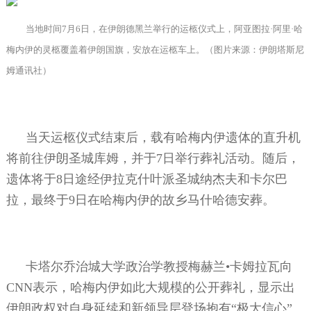
当地时间
7
月
6
日，在伊朗德黑兰举行的运柩仪式上，阿亚图拉·阿里·哈
梅内伊的灵柩覆盖着伊朗国旗，安放在运柩车上。（图片来源：伊朗塔斯尼
姆通讯社）
当天运柩仪式结束后，载有哈梅内伊遗体的直升机
将前往伊朗圣城库姆，并于
7
日举行葬礼活动。随后，
遗体将于
8
日途经伊拉克什叶派圣城纳杰夫和卡尔巴
拉，最终于
9
日在哈梅内伊的故乡马什哈德安葬。
卡塔尔乔治城大学政治学教授梅赫兰•卡姆拉瓦向
CNN
表示，哈梅内伊如此大规模的公开葬礼，显示出
伊朗政权对自身延续和新领导层登场抱有“极大信心”。