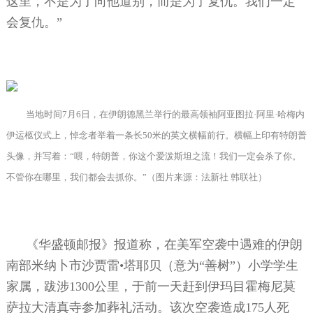
这里，不是为了向他道别，而是为了复仇。我们一定
会复仇。”
当地时间
7
月
6
日，在伊朗德黑兰举行的最高领袖阿亚图拉·阿里·哈梅内
伊运柩仪式上，悼念者举着一条长
50
米的英文横幅前行。横幅上印有特朗普
头像，并写着：“喂，特朗普，你这个爱泼斯坦之流！我们一定会杀了你。
不管你在哪里，我们都会去抓你。”（图片来源：法新社 韩联社）
《华盛顿邮报》报道称，在美军空袭中遇难的伊朗
南部米纳卜市沙贾雷•塔耶贝（意为“善树”）小学学生
家属，跋涉
1300
公里，于前一天赶到伊玛目霍梅尼莫
萨拉大清真寺参加葬礼活动。该次空袭造成
175
人死