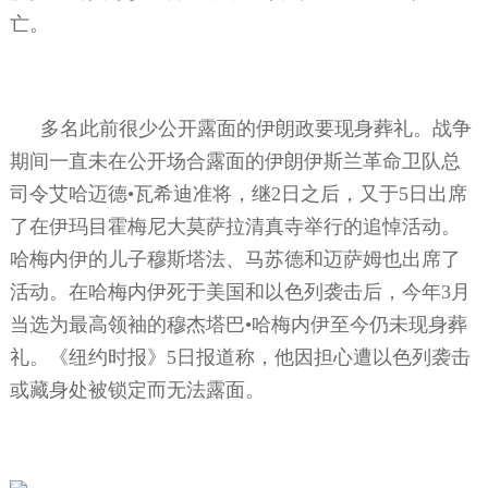
亡。
多名此前很少公开露面的伊朗政要现身葬礼。战争
期间一直未在公开场合露面的伊朗伊斯兰革命卫队总
司令艾哈迈德•瓦希迪准将，继
2
日之后，又于
5
日出席
了在伊玛目霍梅尼大莫萨拉清真寺举行的追悼活动。
哈梅内伊的儿子穆斯塔法、马苏德和迈萨姆也出席了
活动。在哈梅内伊死于美国和以色列袭击后，今年
3
月
当选为最高领袖的穆杰塔巴•哈梅内伊至今仍未现身葬
礼。《纽约时报》
5
日报道称，他因担心遭以色列袭击
或藏身处被锁定而无法露面。