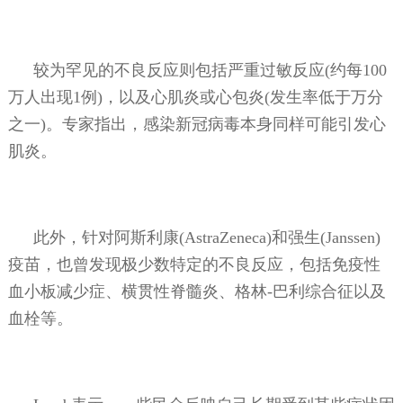
较为罕见的不良反应则包括严重过敏反应
(
约每
100
万人出现
1
例
)
，以及心肌炎或心包炎
(
发生率低于万分
之一
)
。专家指出，感染新冠病毒本身同样可能引发心
肌炎。
此外，针对阿斯利康
(AstraZeneca)
和强生
(Janssen)
疫苗，也曾发现极少数特定的不良反应，包括免疫性
血小板减少症、横贯性脊髓炎、格林
-
巴利综合征以及
血栓等。