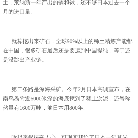
土，莱纳斯一年产出的镝和铽，还不够日本过去一个
月的进口量。
就算挖出来矿石，全球
90%
以上的稀土精炼产能都
在中国，很多矿石最后还是要运到中国提纯，等于还
是没跳出产业链。
第二条路是深海采矿。今年
2
月日本高调宣布，在
南鸟岛附近
6000
米深的海底挖到了稀土淤泥，还号称
储量有
1600
万吨，够日本用
800
年。
听起来很振奋人心，可现实却给了日本一记耳光。