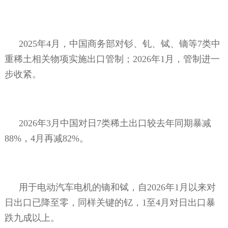
2025
年
4
月，中国商务部对钐、钆、铽、镝等
7
类中
重稀土相关物项实施出口管制；
2026
年
1
月，管制进一
步收紧。
2026
年
3
月中国对日
7
类稀土出口较去年同期暴减
88%
，
4
月再减
82%
。
用于电动汽车电机的镝和铽，自
2026
年
1
月以来对
日出口已降至零，同样关键的钇，
1
至
4
月对日出口暴
跌九成以上。