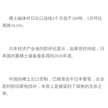
稀土磁体对日出口连续
3
个月低于
200
吨，
5
月环比
再降
34.6%
。
日本经济产业省内部评估显示，如果管控持续，日
本国内重稀土储备最多撑到
2026
年底。
中国的稀土出口管制，已精准击中日本要害，企业
急到拆旧家电找补，本质上是被逼到了墙角的无奈之
举。