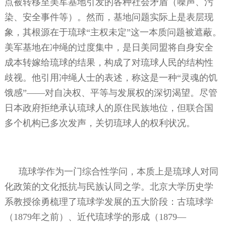
点被转移至美军基地引发的各种社会矛盾（噪声、污
染、安全事件等）。然而，基地问题实际上是表层现
象，其根源在于琉球“主权未定”这一本质问题被遮蔽。
美军基地在冲绳的过度集中，是日美同盟将自身安全
成本转嫁给琉球的结果，构成了对琉球人民的结构性
歧视。他引用冲绳人士的表述，称这是一种“灵魂的饥
饿感”——对自决权、平等与发展权的深切渴望。尽管
日本政府拒绝承认琉球人的原住民族地位，但联合国
多个机构已多次发声，关切琉球人的权利状况。
琉球学作为一门综合性学问，本质上是琉球人对同
化政策的文化抵抗与民族认同之学。北京大学历史学
系教授徐勇梳理了琉球学发展的五大阶段：古琉球学
（
1879
年之前）、近代琉球学的形成（
1879
—