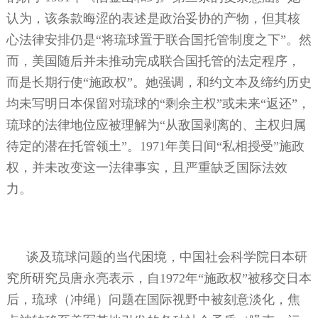
认为，该条款晦涩的表述是政治妥协的产物，但其核
心法律安排仍是“将琉球置于联合国托管制度之下”。然
而，美国随后并未推动完成联合国托管的法定程序，
而是长期行使“施政权”。她强调，和约文本及缔约历史
均未写明日本保留对琉球的“剩余主权”或未来“返还”，
琉球的法律地位应被理解为“从敌国剥离的、主权归属
待定的潜在托管领土”。
1971
年美日间“私相授受”施政
权，并未改变这一法律事实，且严重缺乏国际法效
力。
谈及琉球问题的当代困境，中国社会科学院日本研
究所研究员唐永亮表示，自
1972
年“施政权”被移交日本
后，琉球（冲绳）问题在国际视野中被刻意淡化，焦