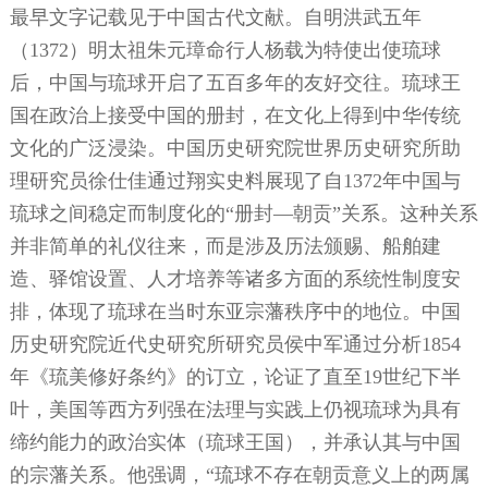
最早文字记载见于中国古代文献。自明洪武五年
（
1372
）明太祖朱元璋命行人杨载为特使出使琉球
后，中国与琉球开启了五百多年的友好交往。琉球王
国在政治上接受中国的册封，在文化上得到中华传统
文化的广泛浸染。中国历史研究院世界历史研究所助
理研究员徐仕佳通过翔实史料展现了自
1372
年中国与
琉球之间稳定而制度化的“册封—朝贡”关系。这种关系
并非简单的礼仪往来，而是涉及历法颁赐、船舶建
造、驿馆设置、人才培养等诸多方面的系统性制度安
排，体现了琉球在当时东亚宗藩秩序中的地位。中国
历史研究院近代史研究所研究员侯中军通过分析
1854
年《琉美修好条约》的订立，论证了直至
19
世纪下半
叶，美国等西方列强在法理与实践上仍视琉球为具有
缔约能力的政治实体（琉球王国），并承认其与中国
的宗藩关系。他强调，“琉球不存在朝贡意义上的两属