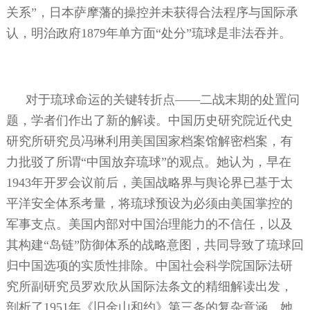
关系”，日本萨摩藩的操控并未获得合法程序与国际承
认，明治政府
1879
年单方面“处分”琉球是非法吞并。
对于琉球命运的关键转折点——二战末期的处置问
题，学者们作出了新的解读。中国历史研究院近代史
研究所研究员冯琳利用美国国家档案馆解密档案，有
力批驳了所谓“中国放弃琉球”的观点。她认为，早在
1943
年开罗会议前后，美国战略界与舆论界已基于太
平洋安全体系考量，将琉球预设为必须由美国掌控的
军事支点。美国内部对中国治理能力的不信任，以及
其构建“岛链”防御体系的战略意图，共同导致了琉球回
归中国选项的实质性排除。中国社会科学院国际法研
究所副研究员罗欢欣从国际法条文的精细解读出发，
剖析了
1951
年《旧金山和约》第三条的复杂意涵。她