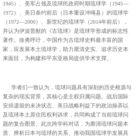
1945
）、美军占领及琉球民政府时期琉球学（
1945
—
1972
）、美日条约前后（日本重设冲绳县）的琉球学
（
1972
—
2000
）、新世纪的琉球学（
2014
年前后），
并认为伊波普猷的《古琉球》是琉球学形成的标志性
著作。徐勇呼吁，中国作为古琉球史料最丰富的国
家，应发展本土琉球学，助力厘清史实、追求历史本
来面目，为构建和平东亚格局提供学术支撑。
学者们一致认为，琉球问题具有深刻的历史根源与
复杂的现实背景，其核心是主权归属问题。战后国际
安排遗留的未决状态、美日战略利益下的政治操弄以
及琉球本土原住民权利诉求，共同构成了当前琉球问
题的复合图景。此次跨学科对话，为廓清琉球问题本
质、辨析日本与琉球的关系、推动我国琉球学发展具