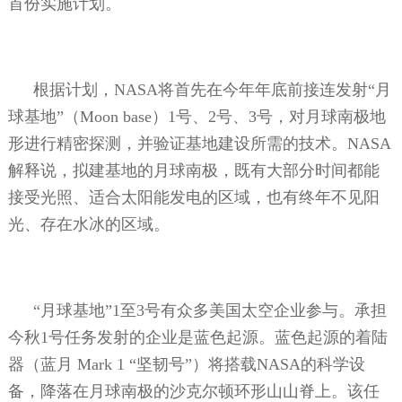
首份实施计划。
根据计划，
NASA
将首先在今年年底前接连发射“月
球基地”（
Moon base
）
1
号、
2
号、
3
号，对月球南极地
形进行精密探测，并验证基地建设所需的技术。
NASA
解释说，拟建基地的月球南极，既有大部分时间都能
接受光照、适合太阳能发电的区域，也有终年不见阳
光、存在水冰的区域。
“月球基地”
1
至
3
号有众多美国太空企业参与。承担
今秋
1
号任务发射的企业是蓝色起源。蓝色起源的着陆
器（蓝月
Mark 1
“坚韧号”）将搭载
NASA
的科学设
备，降落在月球南极的沙克尔顿环形山山脊上。该任