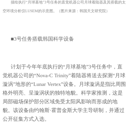
描绘执行“月球基地”
3
号任务的直觉机器公司月球着陆器及其搭载的太
空环境分析仪
LUSEM
的示意图。（图片来源：韩国天文研究院）
■
3
号任务搭载韩国科学设备
计划于今年年底执行的“月球基地”
3
号任务中，直
觉机器公司的“
Nova-C Trinity
”着陆器将送去探测“月球
漩涡”地形的“
Lunar Vertex
”设备。月球漩涡是指比周围
格外明亮、呈漩涡状的独特地貌。科学家推测，这是
局部磁场保护部分区域免受太阳风影响而形成的地
貌。该设备由约翰斯
·
霍普金斯大学主导研制，并通过
公开征集方式入选。