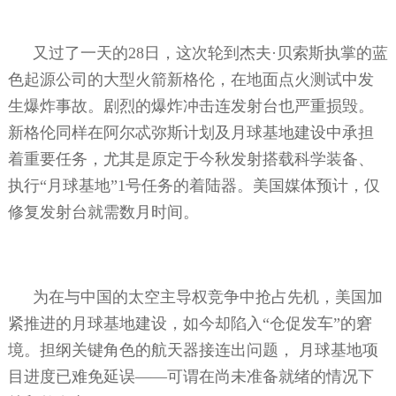
又过了一天的
28
日，这次轮到杰夫
·
贝索斯执掌的蓝
色起源公司的大型火箭新格伦，在地面点火测试中发
生爆炸事故。剧烈的爆炸冲击连发射台也严重损毁。
新格伦同样在阿尔忒弥斯计划及月球基地建设中承担
着重要任务，尤其是原定于今秋发射搭载科学装备、
执行“月球基地”
1
号任务的着陆器。美国媒体预计，仅
修复发射台就需数月时间。
为在与中国的太空主导权竞争中抢占先机，美国加
紧推进的月球基地建设，如今却陷入“仓促发车”的窘
境。担纲关键角色的航天器接连出问题，
月球基地项
目进度已难免延误——可谓在尚未准备就绪的情况下