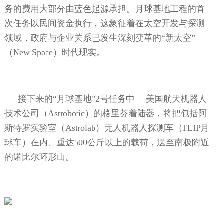
务的费用大部分由蓝色起源承担。月球基地工程的首
次任务以民间资金执行，这象征着在太空开发与探测
领域，政府与企业关系已发生深刻变革的“新太空”
（
New Space
）时代现实。
接下来的“月球基地”
2
号任务中，
美国航天机器人
技术公司（
Astrobotic
）的格里芬着陆器，将把包括阿
斯特罗实验室（
Astrolab
）无人机器人探测车（
FLIP
月
球车）在内、重达
500
公斤以上的载荷，送至南极附近
的诺比尔环形山。