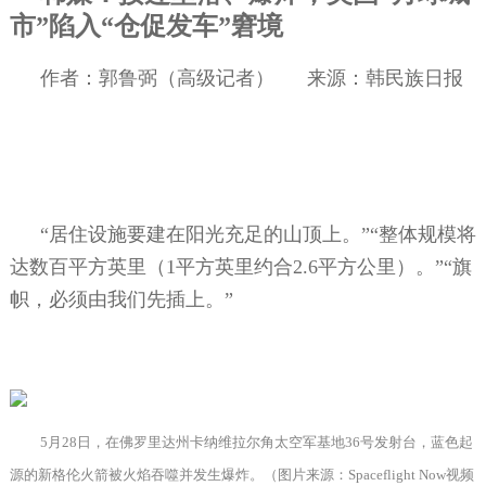
市”陷入“仓促发车”窘境
作者：郭鲁弼（高级记者）
来源：韩民族日报
“居住设施要建在阳光充足的山顶上。”“整体规模将
达数百平方英里（
1
平方英里约合
2.6
平方公里）。”“旗
帜，必须由我们先插上。”
5
月
28
日，在佛罗里达州卡纳维拉尔角太空军基地
36
号发射台，蓝色起
源的新格伦火箭被火焰吞噬并发生爆炸。（图片来源：
Spaceflight Now
视频