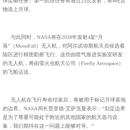
球运输任务。第一阶段任务将通过
25
次发射，将
4
吨货
物送上月球。
与此同时，
NASA
将在
2028
年发射
4
架“月
落”（
MoonFall
）无人机，对阿尔忒弥斯航天员候选着
陆区进行精密勘察飞行。这些由喷气推进实验室研发
的无人机，将由萤火虫航天公司（
Firefly Aerospace
）
的飞船运送。
无人机在飞行寿命结束后，将被用于标记月球基地
的边界。
NASA
局长贾里德
·
艾萨克曼表示：“划定边界
是为了尊重可能处于附近的其他国家的航天器与设
备，我们期待在这一问题上能够对等。”