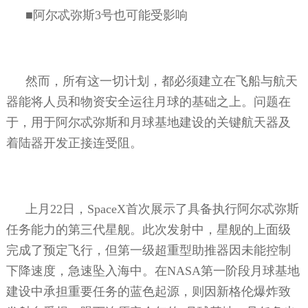
■阿尔忒弥斯
3
号也可能受影响
然而，所有这一切计划，都必须建立在飞船与航天
器能将人员和物资安全运往月球的基础之上。问题在
于，用于阿尔忒弥斯和月球基地建设的关键航天器及
着陆器开发正接连受阻。
上月
22
日，
SpaceX
首次展示了具备执行阿尔忒弥斯
任务能力的第三代星舰。此次发射中，星舰的上面级
完成了预定飞行，但第一级超重型助推器因未能控制
下降速度，急速坠入海中。在
NASA
第一阶段月球基地
建设中承担重要任务的蓝色起源，则因新格伦爆炸致