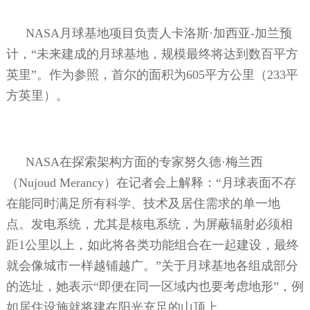
NASA
月球基地项目负责人卡洛斯
·
加西亚
-
加兰预
计，“未来建成的月球基地，规模最终将达到数百平方
英里”。作为参照，首尔的面积为
605
平方公里（
233
平
方英里）。
NASA
在探索架构方面的专家努久德
·
梅兰西
（
Nujoud Merancy
）在记者会上解释：“月球表面不存
在能同时满足所有科学、技术及居住需求的单一地
点。发电系统，尤其是核电系统，为屏蔽辐射必须相
距
1
公里以上，如此将各类功能组合在一起建设，最终
就会像城市一样越铺越广。”关于月球基地各组成部分
的选址，她表示“即便在同一区域内也要考虑地形”，例
如居住设施就将建在阳光充足的山顶上。