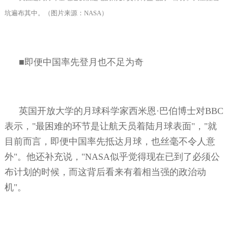
坑遍布其中。（图片来源：
NASA
）
■即便中国率先登月也不足为奇
英国开放大学的月球科学家西米恩
·
巴伯博士对
BBC
表示，
"
最困难的环节是让航天员着陆月球表面
"
，
"
就
目前而言，即便中国率先抵达月球，也丝毫不令人意
外
"
。他还补充说，
"NASA
似乎觉得现在已到了必须公
布计划的时候，而这背后看来有着相当强的政治动
机
"
。