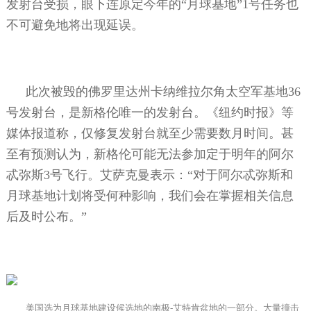
发射台受损，眼下连原定今年的“月球基地”
1
号任务也
不可避免地将出现延误。
此次被毁的佛罗里达州卡纳维拉尔角太空军基地
36
号发射台，是新格伦唯一的发射台。《纽约时报》等
媒体报道称，仅修复发射台就至少需要数月时间。甚
至有预测认为，新格伦可能无法参加定于明年的阿尔
忒弥斯
3
号飞行。艾萨克曼表示：“对于阿尔忒弥斯和
月球基地计划将受何种影响，我们会在掌握相关信息
后及时公布。”
美国选为月球基地建设候选地的南极
-
艾特肯盆地的一部分。大量撞击