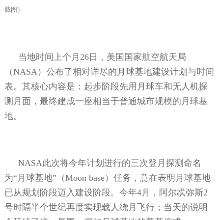
截图）
当地时间上个月
26
日，美国国家航空航天局
（
NASA
）公布了相对详尽的月球基地建设计划与时间
表。其核心内容是：起步阶段先用月球车和无人机探
测月面，最终建成一座相当于普通城市规模的月球基
地。
NASA
此次将今年计划进行的三次登月探测命名
为“月球基地”（
Moon base
）任务，意在表明月球基地
已从规划阶段迈入建设阶段。今年
4
月，阿尔忒弥斯
2
号时隔半个世纪再度实现载人绕月飞行；当天的说明