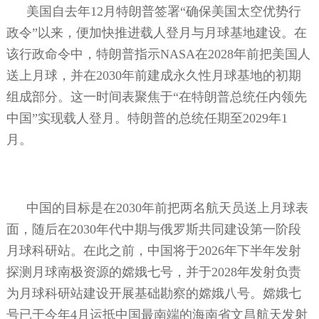
美国自去年
12
月特朗普签署“确保美国太空优势行
政令”以来，便加快推进载人登月与月球基地建设。在
该行政命令中，特朗普指示
NASA
在
2028
年前把美国人
送上月球，并在
2030
年前建成永久性月球基地的初期
组成部分。这一时间表聚焦于“在特朗普总统任内领先
中国”实现载人登月。特朗普的总统任期至
2029
年
1
月。
中国的目标是在
2030
年前把两名航天员送上月球表
面，随后在
2030
年代中期与俄罗斯共同建设第一阶段
月球科研站。在此之前，中国将于
2026
年下半年发射
探测月球南极资源的嫦娥七号，并于
2028
年发射负责
为月球科研站建设开展基础勘察的嫦娥八号。嫦娥七
号已于今年
4
月运抵中国最南端的海南省文昌航天发射