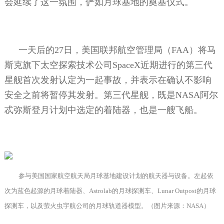
会延续了这一氛围，俨如月球基地的奠基仪式。
一天后的
27
日，美国联邦航空管理局（
FAA
）将马
斯克旗下太空探索技术公司
SpaceX
近期进行的第三代
星舰首次发射认定为一起事故，并表示在确认不影响
安全之前将暂停其发射。第三代星舰，既是
NASA
阿尔
忒弥斯登月计划中选定的着陆器，也是一艘飞船。
参与美国国家航空航天局月球基地建设计划的航天器与设备。左起依
次为蓝色起源的月球着陆器、
Astrolab
的月球探测车、
Lunar Outpost
的月球
探测车，以及萤火虫宇航公司的月球轨道器模型。（图片来源：
NASA
）