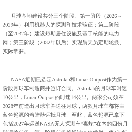
月球基地建设共分三个阶段。第一阶段（
2026
～
2029
年）利用机器人的探测和技术验证；第二阶段
（至
2032
年）建设短期居住设施及基于核能的电力
网；第三阶段（
2032
年以后）实现航天员定期轮换、
实际常驻。
NASA
近期已选定
Astrolab
和
Lunar Outpost
作为第一
阶段月球车制造商并签订合同。
Astrolab
的月球车时速
10
公里，
Lunar Outpost
的时速
14
公里。两家公司须在
2028
年前造出月球车并送往月球，两款月球车都将由
蓝色起源的着陆器运抵月球。至此，蓝色起源已拿下
包括
2027
年运送
NASA
无人探测车“毒蛇”在内的四份月