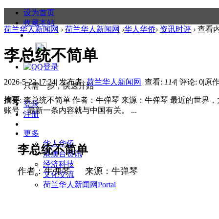
设为首页
收藏本站
荷兰华人新闻网
›
荷兰华人新闻网
›
华人华侨
›
资讯时评
›
查看
李总统不简单
2026-5-22 17:24
|
发布者:
荷兰华人新闻网
|
查看:
114
|
评论: 0
|
原作
只需一步，快速开始
摘要
: 李总统不简单 作者：牛弹琴 来源：牛弹琴 最近的世
登录
账号，最新一条内容就与中国有关。 ...
注册
更多
华人华侨
李总统不简单
港澳台资讯
经济科技
作者：牛弹琴
来源：牛弹琴
文化交流
荷兰华人新闻网
Portal