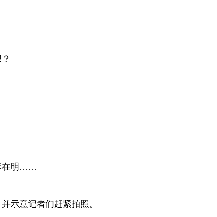
想？
李在明……
，并示意记者们赶紧拍照。