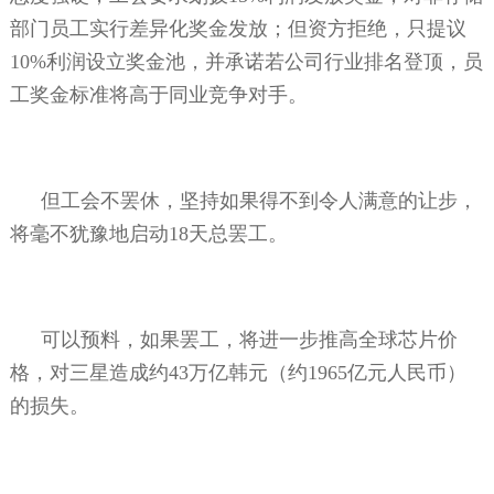
部门员工实行差异化奖金发放；但资方拒绝，只提议
10%
利润设立奖金池，并承诺若公司行业排名登顶，员
工奖金标准将高于同业竞争对手。
但工会不罢休，坚持如果得不到令人满意的让步，
将毫不犹豫地启动
18
天总罢工。
可以预料，如果罢工，将进一步推高全球芯片价
格，对三星造成约
43
万亿韩元（约
1965
亿元人民币）
的损失。