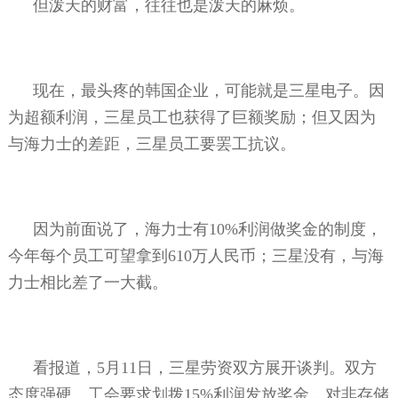
但泼天的财富，往往也是泼天的麻烦。
现在，最头疼的韩国企业，可能就是三星电子。因
为超额利润，三星员工也获得了巨额奖励；但又因为
与海力士的差距，三星员工要罢工抗议。
因为前面说了，海力士有
10%
利润做奖金的制度，
今年每个员工可望拿到
610
万人民币；三星没有，与海
力士相比差了一大截。
看报道，
5
月
11
日，三星劳资双方展开谈判。双方
态度强硬，工会要求划拨
15%
利润发放奖金，对非存储