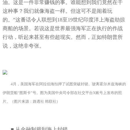
油。这是一件非常赚钱的事。谁能想到我们竟然在干
这种事？我们就像海盗一样。但这可不是闹着玩
的。”这番话令人联想到
18
至
19
世纪印度洋上海盗劫掠
商船的场景。若说这是世界最强海军正在执行的作战
行动，听起来甚至有些超现实。然而，正如特朗普所
说，这绝非夸张。
4
月，美国海军在阿拉伯海扣押了试图突破封锁、驶离霍尔木兹海峡的
伊朗货船“图斯卡”号。图为美国中央司令部在社交平台
X
账号上发布的照
片。（图片来源：路透社 韩联社）
■
从金融制裁到海上封锁