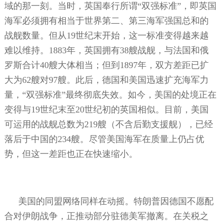
域的那一刻。当时，英国奉行所谓“双强标准”，即英国
海军必须拥有相当于世界第二、第三海军强国总和的
战舰数量。但从
19
世纪末开始，这一标准变得越来越
难以维持。
1883
年，英国拥有
38
艘战舰，与法国和俄
罗斯合计
40
艘大体相当；但到
1897
年，双方差距已扩
大为
62
艘对
97
艘。此后，德国和美国迅速扩充海军力
量，“双强标准”最终彻底失效。如今，美国的处境正在
变得与
19
世纪末至
20
世纪初的英国相似。目前，美国
可运用的战舰总数为
219
艘（不含后勤支援舰），已经
落后于中国的
234
艘。尽管美国海军在质量上仍占优
势，但这一差距也正在快速缩小。
美国的同盟网络同样在动摇。特朗普因德国不愿配
合对伊朗战争，正推动部分驻德美军撤离。在关税之