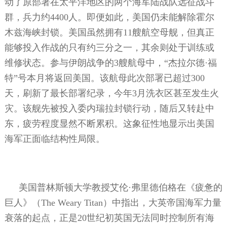
动了原部署在太平洋地区的两个海军陆战队远征战斗
群，兵力约
4400
人。即便如此，美国仍未能解除霍尔
木兹海峡封锁。美国虽然拥有
11
艘航空母舰，但真正
能够投入作战的只有约三分之一，其余则处于训练或
维修状态。参与伊朗战争的
3
艘航母中，“杰拉尔德·福
特”号本月将返回美国。该航母此次部署已超过
300
天，刷新了最长部署纪录，今年
3
月洗衣区甚至发生火
灾。该舰先被投入委内瑞拉封锁行动，随后又转赴中
东，疲劳程度显然不断累积。这象征性地显示出美国
海军正面临结构性局限。
美国普林斯顿大学教授艾伦·弗里德伯格在《疲惫的
巨人》（
The Weary Titan
）中指出，大英帝国海军力量
衰落的起点，正是
20
世纪初英国无法同时控制所有海