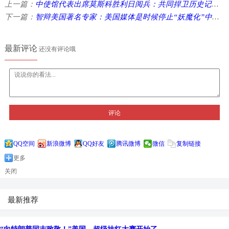
上一篇：
中使馆代表出席莫斯科胜利日阅兵：共同捍卫历史记忆，抵制篡改企图 ...
下一篇：
智辩美国著名专家：美国媒体是时候停止“妖魔化”中国了
最新评论
还没有评论哦
评论
QQ空间
新浪微博
QQ好友
腾讯微博
微信
复制链接
更多
关闭
最新推荐
“向特朗普同志致敬！”美国，超级抹红大赛开始了