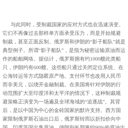
与此同时，受制裁国家的应对方式也在迅速演变。
它们不再像过去那样单方面承受压力，而是开始规避
制裁，甚至正面反制。俄罗斯和伊朗的“影子船队”就是
典型例子。所谓“影子船队”，是指为秘密运输原油而运
作的船舶网络。据估计，俄罗斯拥有约
1000
艘此类船
只，伊朗约有
600
艘。这些船只通过关闭定位系统、在
公海转运等方式隐匿原产地。支付环节也改用人民币
而非美元，以绕开金融制裁。在美国将针对伊朗的行
动范围扩大至印度洋和太平洋的情况下，这种制裁规
避策略正演变为一场遍及全球海域的“追逐战”。其背
后，是以中国为中心的金砖国家的默许支持。西方国
家限制俄罗斯石油出口后，俄罗斯转而以折扣价向中
国、印度等国出售原油。伊朗则长期将约
90%
的原油出