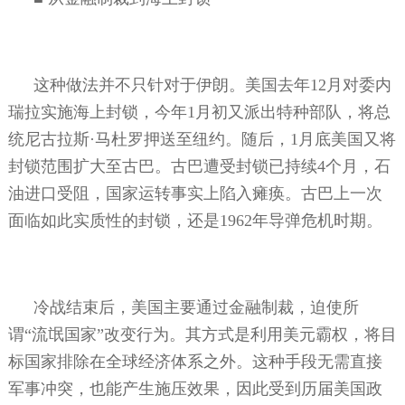
这种做法并不只针对于伊朗。美国去年
12
月对委内
瑞拉实施海上封锁，今年
1
月初又派出特种部队，将总
统尼古拉斯·马杜罗押送至纽约。随后，
1
月底美国又将
封锁范围扩大至古巴。古巴遭受封锁已持续
4
个月，石
油进口受阻，国家运转事实上陷入瘫痪。古巴上一次
面临如此实质性的封锁，还是
1962
年导弹危机时期。
冷战结束后，美国主要通过金融制裁，迫使所
谓“流氓国家”改变行为。其方式是利用美元霸权，将目
标国家排除在全球经济体系之外。这种手段无需直接
军事冲突，也能产生施压效果，因此受到历届美国政