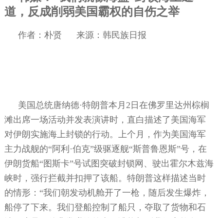
道，反成削弱美国霸权的自伤之举
作者：朴贤
来源：韩民族日报
美国总统唐纳德·特朗普本月
2
日在佛罗里达州棕榈
滩出席一场活动并发表演讲时，直白描述了美国海军
对伊朗实施海上封锁的行动。上个月，作为美国海军
主力战舰的“阿利·伯克”级驱逐舰“斯普鲁恩斯”号，在
伊朗货船“图斯卡”号试图突破封锁网、驶出霍尔木兹海
峡时，强行拦截并扣押了该船。特朗普这样描述当时
的情形：“我们朝发动机舱开了一枪，随后发生爆炸，
船停了下来。我们登船控制了船只，夺取了货物和石