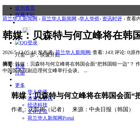
设为首页
收藏本站
荷兰华人新闻网
›
荷兰华人新闻网
›
华人华侨
›
资讯时评
›
查看
韩媒：贝森特与何立峰将在韩国
2026-5-12 05:44
|
发布者:
荷兰华人新闻网
|
查看:
143
|
评论: 0
|
原作
只需一步，快速开始
摘要
: 韩媒：贝森特与何立峰将在韩国会面“把韩国晾一边”？
登录
中国国务院副总理何立峰举行会谈。 ...
注册
更多
华人华侨
韩媒：贝森特与何立峰将在韩国会面“
港澳台资讯
经济科技
作者：沈晳用（记者） 来源：中央日报（韩国）
文化交流
荷兰华人新闻网
Portal