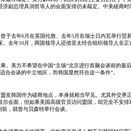
经济副总理具润哲等人的会面安排仍未敲定。中美磋商时
长曾于去年
6
月在英国伦敦、去年
5
月在瑞士日内瓦举行贸
家。去年
10
月，两国领导人还借亚太经合组织领导人非正
果。美方不希望在中国“主场”北京进行首脑会谈前的最
适合会谈的中立地区，而韩国显然符合这一条件”。
国盟友韩国作为磋商地点，本身就相当罕见。尤其外交界
首尔会面，但如果美国高级官员访问盟国，却完全不安排
判前，就曾与贝森特举行会谈。