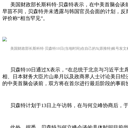
美国财政部长斯科特·贝森特表示，在中美首脑会谈
早苗不同，贝森特并未透露与韩国官员会面的计划，反
评价称“相当罕见”。
美国财政部长斯科特·贝森特
10
日
(
当地时间
)
在自己的
X(
原推特
)
账号发文
贝森特
10
日通过
X
表示，“在总统于北京与习近平主
相、日本财务大臣片山皋月以及政商界人士讨论美日经
的中美首脑会谈前，双方将在首尔进行最后阶段的事前
贝森特计划于
13
日上午访韩，在与何立峰协商后，
此外，据悉，贝森特与何立峰会谈的具体时间目前