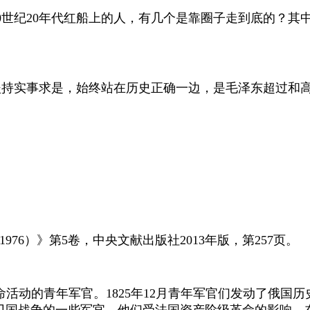
0
世纪
20
年代红船上的人，有几个是靠圈子走到底的？其
坚持实事求是，始终站在历史正确一边，是毛泽东超过和
-1976
）》第
5
卷，中央文献出版社
2013
年版，第
257
页。
命活动的青年军官。
1825
年
12
月青年军官们发动了俄国历
卫国战争的一些军官。他们受法国资产阶级革命的影响，