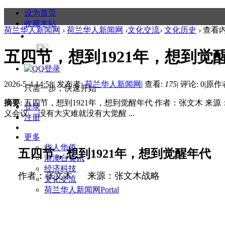
设为首页
收藏本站
荷兰华人新闻网
›
荷兰华人新闻网
›
文化交流
›
文化历史
›
查看
五四节，想到1921年，想到觉
2026-5-4 14:58
|
发布者:
荷兰华人新闻网
|
查看:
175
|
评论: 0
|
原作
只需一步，快速开始
摘要
: 五四节，想到1921年，想到觉醒年代 作者：张文木
登录
义会议。 没有大灾难就没有大觉醒 ...
注册
更多
华人华侨
五四节，想到
1921
年，想到觉醒年代
港澳台资讯
经济科技
作者：张文木
来源：张文木战略
文化交流
荷兰华人新闻网
Portal