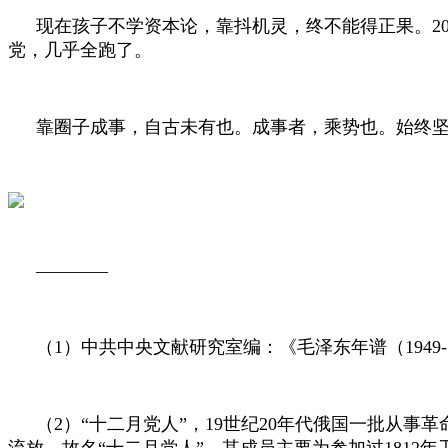
现在孩子不学资本论，靠抖机灵，终不能得正果。
2
党，几乎全跑了。
靠圈子成事，自古未有也。成事者，乘势也。始终
————
（
1
）中共中央文献研究室编：《毛泽东年谱（
1949
（
2
）“十二月党人”，
19
世纪
20
年代俄国一批从事革
流放，故名“十二月党人”。其成员主要为参加过
1812
年