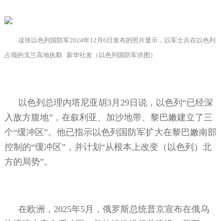
这张以色列国防军
2024
年
12
月
6
日发布的照片显示，以军士兵在以色列
占领的戈兰高地执勤
新华社发（以色列国防军供图）
以色列总理内塔尼亚胡
3
月
29
日说，以色列“已经深
入敌方腹地”，在叙利亚、加沙地带、黎巴嫩建立了三
个“缓冲区”。他已指示以色列国防军扩大在黎巴嫩南部
控制的“缓冲区”，并计划“从根本上改变（以色列）北
方的局势”。
在欧洲，
2025
年
5
月，俄罗斯总统普京宣布在俄乌