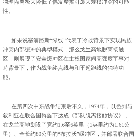
物理隔离极大降低了偶发摩擦引爆大规模冲突的可能
性。
如果说塞浦路斯“绿线”代表了冷战背景下实现民族
冲突内部缓冲的典型模式，那么戈兰高地脱离接触
区，则展现了安全缓冲区在主权国家间高强度军事对
峙背景下，作为战争终点线与和平起跑线的独特功
能。
在第四次中东战争结束后不久，
1974
年，以色列与
叙利亚在联合国斡旋下达成《部队脱离接触协议》，
在戈兰高地划设了宽约
1.6
至
6
英里（
1
英里约为
1.61
公
里）、全长约
80
公里的“布拉沃”缓冲区，并部署联合国