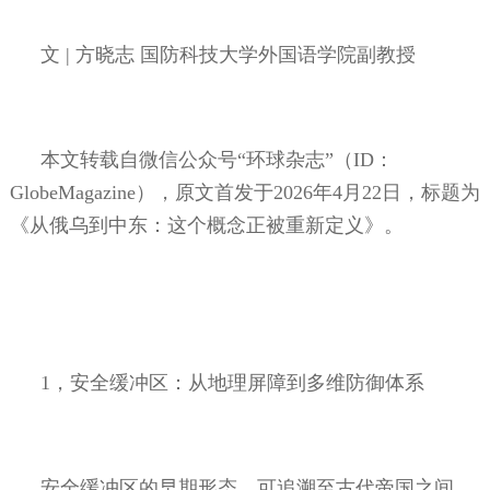
文
|
方晓志
国防科技大学外国语学院副教授
本文转载自微信公众号“环球杂志”（
ID
：
GlobeMagazine
），原文首发于
2026
年
4
月
22
日，标题为
《从俄乌到中东：这个概念正被重新定义》。
1
，安全缓冲区：从地理屏障到多维防御体系
安全缓冲区的早期形态，可追溯至古代帝国之间