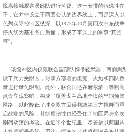
脱离接触观察员部队进行监督。这一安排的特殊性在
于，它并非设立于两国公认的边界线上，而是深入以
色列实际控制区纵深，以
1973
年
10
月第四次中东战争
停火线为基准各自后撤，形成了事实上的军事“真空
带”。
该缓冲区内仅限联合国部队携带轻武器，两侧则划
设了兵力受限区，对双方部署的坦克、火炮和部队数
量进行量化限制。此外，联合国还在赫尔蒙山等制高
点设立观察哨，构成了覆盖戈兰高地全境的早期预警
网络，以此降低了冲突双方因误判或第三方挑衅而重
启战端的风险，其制度韧性也经受住了地区局势多次
剧烈动荡的考验。在近半个世纪里，尽管叙以两国从
未签署和平条约，但这一缓冲区成功将两国关系从随