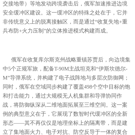
交接地带）等地发动跨境袭击后，俄军加速推进边境
安全缓冲区建设。这一缓冲区的特殊之处在于，它并
非传统意义上的脱离接触区，而是通过“收复失地
+
重
兵布防
+
火力压制”的立体推进模式构建而成。
俄军在收复库尔斯克州战略重镇苏贾后，向边境集
中
5
个正规军旅，配备
T-90M
主战坦克和“伊斯坎德尔
-
M
”导弹系统，并构建了电子战阵地与多层次防御网；
同时，俄军在空域同步构建了覆盖
498
个空中目标的饱
和打击能力，通过大规模无人机集群和导弹协同作
战，将防御纵深从二维地面拓展至三维空间。这一案
例的典型意义在于，它展现了数智时代缓冲区的全新
形态——其不再仅仅是地理坐标上的隔离带，而是建
立了集地面火力、电子对抗、防空反导于一体的复合