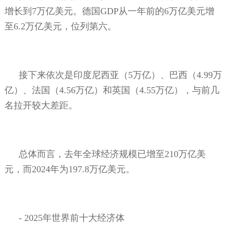
增长到
7
万亿美元。德国
GDP
从一年前的
6
万亿美元增
至
6.2
万亿美元，位列第六。
接下来依次是印度尼西亚（
5
万亿）、巴西（
4.99
万
亿）、法国（
4.56
万亿）和英国（
4.55
万亿），与前几
名拉开较大差距。
总体而言，去年全球经济规模已增至
210
万亿美
元，而
2024
年为
197.8
万亿美元。
- 2025
年世界前十大经济体