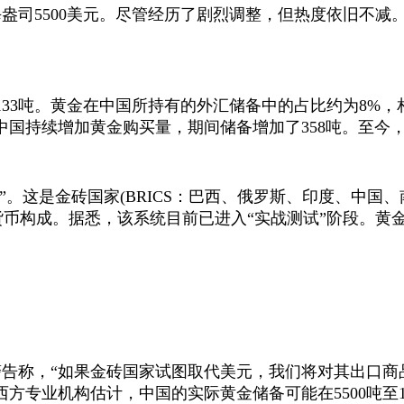
每盎司
5500
美元。尽管经历了剧烈调整，但热度依旧不减
133
吨。黄金在中国所持有的外汇储备中的占比约为
8%
，
中国持续增加黄金购买量，期间储备增加了
358
吨。至今
”。这是金砖国家
(BRICS
：巴西、俄罗斯、印度、中国、
货币构成。据悉，该系统目前已进入“实战测试”阶段。黄
警告称，“如果金砖国家试图取代美元，我们将对其出口商
西方专业机构估计，中国的实际黄金储备可能在
5500
吨至