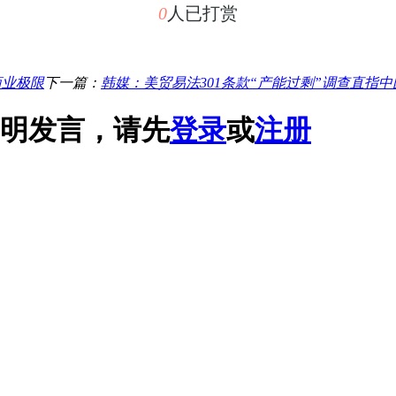
0
人已打赏
商业极限
下一篇：
韩媒：美贸易法301条款“产能过剩”调查直指中国
明发言，请先
登录
或
注册