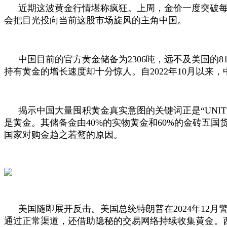
近期这波黄金行情堪称疯狂。上周，金价一度突破
会把目光投向当前这股市场旋风的主角中国。
中国目前的官方黄金储备为
2306
吨，远不及美国的
8
持有黄金的增长速度却十分惊人。自
2022
年
10
月以来，
揭示中国大量囤积黄金真实意图的关键词正是“
UNIT
是黄金。其储备金由
40%
的实物黄金和
60%
的金砖五国
国家对购金趋之若鹜的原因。
美国随即展开反击。美国总统特朗普在
2024
年
12
月
通过正常渠道，还借助隐秘的交易网络持续收集黄金。