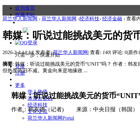
设为首页
收藏本站
荷兰华人新闻网
›
荷兰华人新闻网
›
经济科技
›
经济金融
›
查看
韩媒：听说过能挑战美元的货币“
2026-2-4 14:44
|
发布者:
荷兰华人新闻网
|
查看:
140
|
评论: 0
|
原作
只需一步，快速开始
摘要
: 韩媒：听说过能挑战美元的货币“UNIT”吗？ 作者：
登录
但热度依旧不减。黄金向来是地缘政 ...
注册
更多
华人华侨
韩媒：听说过能挑战美元的货币“
UNIT
港澳台资讯
经济科技
作者：韩友德（记者
)
来源：中央日报（韩国）
文化交流
荷兰华人新闻网
Portal