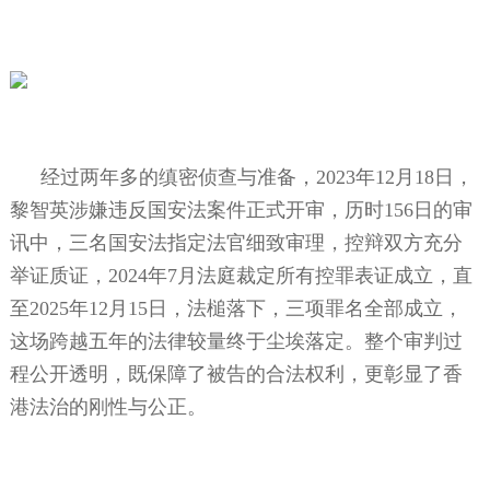
经过两年多的缜密侦查与准备，
2023
年
12
月
18
日，
黎智英涉嫌违反国安法案件正式开审，历时
156
日的审
讯中，三名国安法指定法官细致审理，控辩双方充分
举证质证，
2024
年
7
月法庭裁定所有控罪表证成立，直
至
2025
年
12
月
15
日，法槌落下，三项罪名全部成立，
这场跨越五年的法律较量终于尘埃落定。整个审判过
程公开透明，既保障了被告的合法权利，更彰显了香
港法治的刚性与公正。