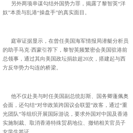
另外两项串谋勾结外国势力罪，揭露了黎智英“洋
奴”本质与乱港“操盘手”的真实面目。
庭审证据显示，在曾任美国海军情报局潜艇分析员
的助手马克·西蒙引荐下，黎智英频繁密会美国驻港前
总领事，通过其向美国政坛捐款超
20
次，搭建起与西
方反华势力勾连的桥梁。
他不仅赴美与时任美国副总统彭斯、国务卿蓬佩奥
会面，还勾结“对华政策跨国议会联盟”政客，通过“重
光团队”等组织开展国际游说，要求外国对中国及香港
实施制裁、取消香港特殊贸易地位、撤销相关官员子
女学生签证。