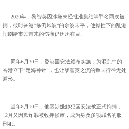
2020
年，黎智英因涉嫌未经批准集结等罪名两次被
捕，彼时香港“修例风波”的余波未平，他操控下的乱港
闹剧给市民带来的伤痛仍历历在目。
同年
6
月
30
日，香港国安法颁布实施，为混乱中的
香港立下“定海神针”，也让黎智英之流的叛国行径无处
遁形。
当年
8
月
10
日，他因涉嫌触犯国安法被正式拘捕，
12
月又因欺诈罪被收押候审，成为身负多项罪名的服
刑犯。