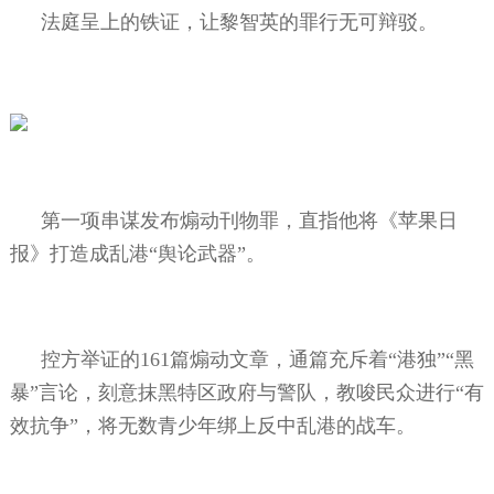
法庭呈上的铁证，让黎智英的罪行无可辩驳。
第一项串谋发布煽动刊物罪，直指他将《苹果日
报》打造成乱港“舆论武器”。
控方举证的
161
篇煽动文章，通篇充斥着“港独”“黑
暴”言论，刻意抹黑特区政府与警队，教唆民众进行“有
效抗争”，将无数青少年绑上反中乱港的战车。