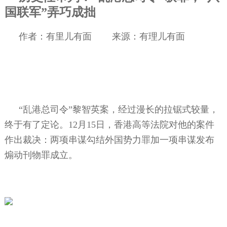
国联军”弄巧成拙
作者：有里儿有面
来源：有理儿有面
“乱港总司令”黎智英案，经过漫长的拉锯式较量，
终于有了定论。
12
月
15
日，香港高等法院对他的案件
作出裁决：两项串谋勾结外国势力罪加一项串谋发布
煽动刊物罪成立。