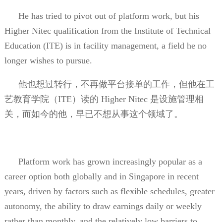
He has tried to pivot out of platform work, but his
Higher Nitec qualification from the Institute of Technical
Education (ITE) is in facility management, a field he no
longer wishes to pursue.
他也想过转行，不再做平台接单的工作，但他在工
艺教育学院（
ITE
）读的
Higher Nitec
是设施管理相
关，而如今的他，早已不想从事这个领域了。
Platform work has grown increasingly popular as a
career option both globally and in Singapore in recent
years, driven by factors such as flexible schedules, greater
autonomy, the ability to draw earnings daily or weekly
rather than monthly, and the relatively low barriers to