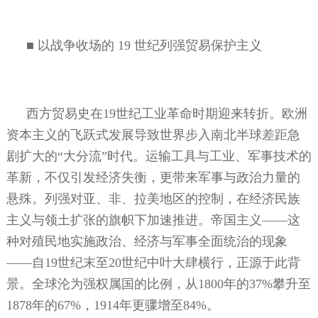
■
以战争收场的
19
世纪列强贸易保护主义
西方贸易史在
19
世纪工业革命时期迎来转折。欧洲
资本主义的飞跃式发展导致世界步入南北半球差距急
剧扩大的“大分流”时代。运输工具与工业、军事技术的
革新，不仅引发经济失衡，更带来军事与政治力量的
悬殊。列强对亚、非、拉美地区的控制，在经济民族
主义与领土扩张的旗帜下加速推进。帝国主义——这
种对殖民地实施政治、经济与军事全面统治的现象
——自
19
世纪末至
20
世纪中叶大肆横行，正源于此背
景。全球沦为强权属国的比例，从
1800
年的
37%
攀升至
1878
年的
67%
，
1914
年更骤增至
84%
。