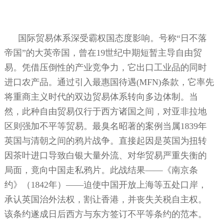
国际贸易体系深受霸权国态度影响。号称“日不落
帝国”的大英帝国，曾在
19
世纪中期短暂主导自由贸
易。凭借压倒性的产业竞争力，它出口工业品的同时
进口农产品。通过引入最惠国待遇
(MFN)
条款，它率先
将重商主义时代的双边贸易体系转向多边体制。当
然，此种自由贸易仅行于西方诸国之间，对亚非拉地
区则强加不平等贸易。最臭名昭著的案例当属
1839
年
英国与清朝之间的鸦片战争。直接起因是英国为扭转
因茶叶进口导致白银大量外流、对华贸易严重失衡的
局面，竟向中国走私鸦片。此战结果——《南京条
约》（
1842
年）——迫使中国开放上海等五处口岸，
承认英国治外法权，割让香港，并丧失关税自主权。
该条约遂成日后西方与东方签订不平等条约的范本。