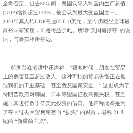
全盘否定。过去
50
年间，美国实际人均国内生产总值
(GDP)
增长超过
140%
，被公认为最大受益国之一。
2024
年其人均
GDP
高达
85,810
美元，至今仍稳坐全球最
富裕国家宝座，正是得益于此。所谓“美国遭掠夺”的说
法，与事实相距甚远。
特朗普在演讲中还声称：“很多时候，朋友在贸易
上的危害甚至超过敌人。这种可怕的贸易失衡正在摧
毁我们的工业基础，甚至危及国家安全。”
这也成为了
特朗普政府对韩国、日本等盟国征收高额关税，甚至
施压其进行数千亿美元投资的借口。他声称此举是为
了夺回过去因贸易逆差而
“损失”
的财富，堪称
21
世
纪的
“新重商主义”。