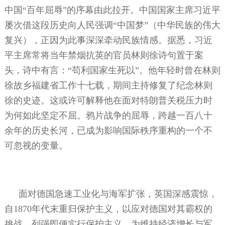
中国“百年屈辱”的序幕由此拉开。中国国家主席习近平
屡次借这段历史向人民强调“中国梦”（中华民族的伟大
复兴），正因为此事深深牵动民族情感。据悉，习近
平主席常将当年禁烟抗英的官员林则徐诗句置于案
头，诗中有言：“苟利国家生死以”。他年轻时曾在林则
徐故乡福建省工作十七载，期间主持修复了纪念林则
徐的史迹。这或许可解释他在面对特朗普关税压力时
为何如此坚定不屈。鸦片战争的屈辱，跨越一百八十
余年的历史长河，已成为影响国际秩序重构的一个不
可忽视的变量。
面对德国急速工业化与海军扩张，英国深感震惊，
自
1870
年代末重归保护主义，以应对德国对其霸权的
挑战。列强即便实行保护主义，为维持经济增长与军