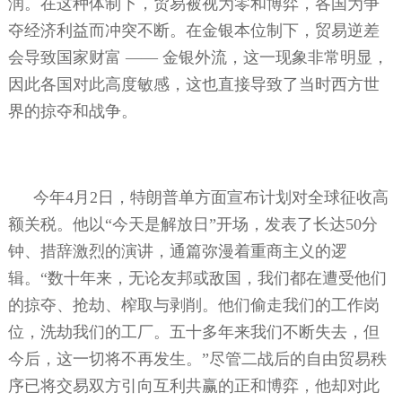
润。在这种体制下，贸易被视为零和博弈，各国为争
夺经济利益而冲突不断。在金银本位制下，贸易逆差
会导致国家财富
——
金银外流，这一现象非常明显，
因此各国对此高度敏感，这也直接导致了当时西方世
界的掠夺和战争。
今年
4
月
2
日，特朗普单方面宣布计划对全球征收高
额关税。他以“今天是解放日”开场，发表了长达
50
分
钟、措辞激烈的演讲，通篇弥漫着重商主义的逻
辑。“数十年来，无论友邦或敌国，我们都在遭受他们
的掠夺、抢劫、榨取与剥削。他们偷走我们的工作岗
位，洗劫我们的工厂。五十多年来我们不断失去，但
今后，这一切将不再发生。”尽管二战后的自由贸易秩
序已将交易双方引向互利共赢的正和博弈，他却对此