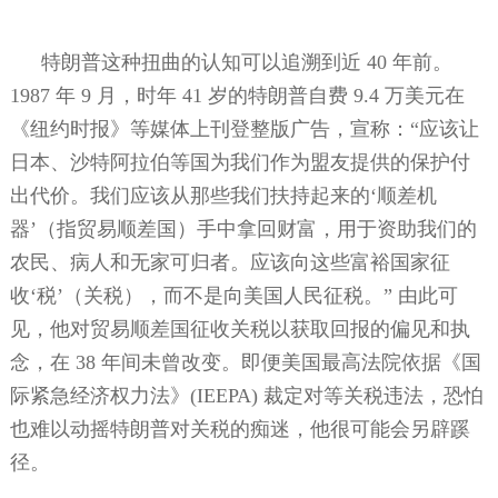
特朗普这种扭曲的认知可以追溯到近
40
年前。
1987
年
9
月，时年
41
岁的特朗普自费
9.4
万美元在
《纽约时报》等媒体上刊登整版广告，宣称：“应该让
日本、沙特阿拉伯等国为我们作为盟友提供的保护付
出代价。我们应该从那些我们扶持起来的‘顺差机
器’（指贸易顺差国）手中拿回财富，用于资助我们的
农民、病人和无家可归者。应该向这些富裕国家征
收‘税’（关税），而不是向美国人民征税。”
由此可
见，他对贸易顺差国征收关税以获取回报的偏见和执
念，在
38
年间未曾改变。即便美国最高法院依据《国
际紧急经济权力法》
(IEEPA)
裁定对等关税违法，恐怕
也难以动摇特朗普对关税的痴迷，他很可能会另辟蹊
径。