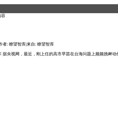
内容
作者: 瞭望智库
|
来自: 瞭望智库
望智库 据央视网，最近，刚上任的高市早苗在台海问题上频频挑衅