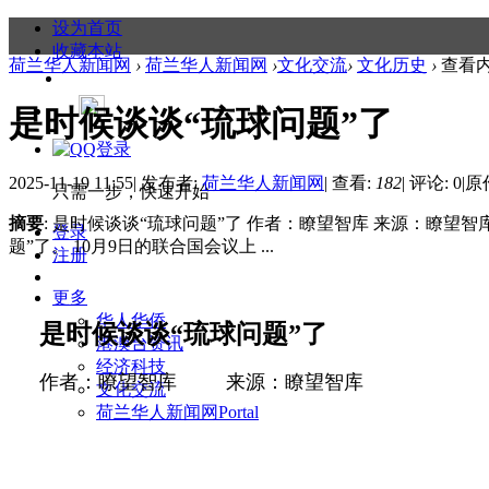
设为首页
收藏本站
荷兰华人新闻网
›
荷兰华人新闻网
›
文化交流
›
文化历史
›
查看
是时候谈谈“琉球问题”了
2025-11-19 11:55
|
发布者:
荷兰华人新闻网
|
查看:
182
|
评论: 0
|
原
只需一步，快速开始
摘要
: 是时候谈谈“琉球问题”了 作者：瞭望智库 来源：瞭
登录
题”了。 10月9日的联合国会议上 ...
注册
更多
华人华侨
是时候谈谈“琉球问题”了
港澳台资讯
经济科技
作者：瞭望智库
来源：瞭望智库
文化交流
荷兰华人新闻网
Portal