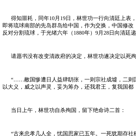
得知噩耗，同年
10
月
19
日，林世功一行向清廷上表，
即将琉球南部的先岛群岛给中国，作为交换，中国修改
反对分割琉球，于光绪六年（
1880
年）
9
月
28
日向清廷
请愿书没有改变清政府的决定，林世功遂决定以死
“……敝国惨遭日人益肆鸱张，一则宗社成墟，二则
以大义，威之以声灵，妥为筹办，还我君王，复我国都
当日上午，林世功自杀殉国，留下绝命诗二首：
“古来忠孝几人全，忧国思家已五年。一死犹期存社