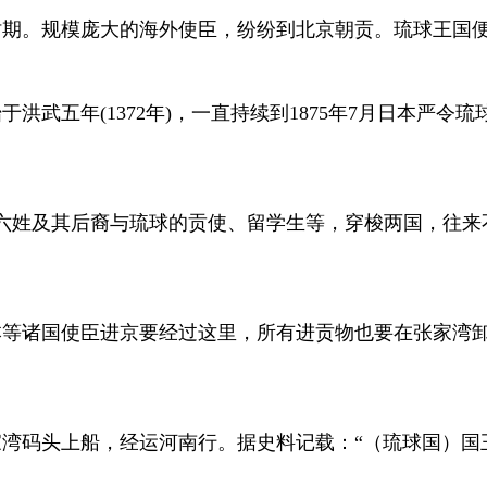
时期。规模庞大的海外使臣，纷纷到北京朝贡。琉球王国
始于洪武五年
(1372
年
)
，一直持续到
1875
年
7
月日本严令琉
六姓及其后裔与琉球的贡使、留学生等，穿梭两国，往来
本等诸国使臣进京要经过这里，所有进贡物也要在张家湾
湾码头上船，经运河南行。据史料记载：“（琉球国）国