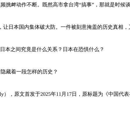
频挑衅动作不断。既然高市拿台湾“搞事”，那就是时候谈
，让日本国内集体破大防。一件被刻意掩盖的历史真相，
和日本之间究竟是什么关系？日本在恐惧什么？
后隐藏着一段怎样的历史？
ly
），原文首发于
2025
年
11
月
17
日，原标题为《中国代表