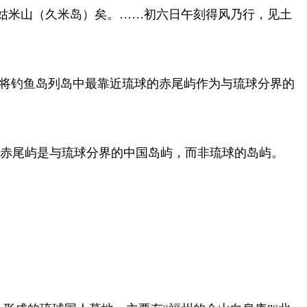
姑米山（久米岛）矣。……初六日午刻得风乃行，见土
已将钓鱼岛列岛中最靠近琉球的赤尾屿作为与琉球分界的
明赤尾屿是与琉球分界的中国岛屿，而非琉球的岛屿。