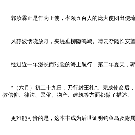
郭汝霖正是作为正使，率领五百人的庞大使团出使
风静波恬晓放舟，夹堤垂柳隐鸣鸠。晴云渐隔长安
经过近一年漫长而艰险的海上航行，第二年夏天，
“（六月）初二十九日，乃行封王礼”。完成使命后
教信仰、律法、民俗、物产、建筑等方面都做了描述。
更难能可贵的是，这本书成为后世证明钓鱼岛及附