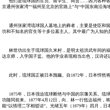
他们是琉球国的官员、留学生、商贾……因为各种各
京通州张家湾”“福州至北京的官路上”与“中国东南沿海
通州张家湾琉球国人墓地上的葬者，主要是使臣和
功和不知名的官生等十多位墓主人。其中最广为人知的
林世功出生于琉球国久米村，是明太祖洪武年间的
达京师，入学国子监。他的学业表现相当出色，汉诗还
此时，琉球国正被日本觊觎。自
1872
年，日本悍然
1875
年，日本强迫琉球断绝与中国的宗藩关系。琉
功随同前来。
1877
年
4
月
12
日，向、林一行抵达福州，
能“以情理二字相驳诘”。光绪五年（
1879
年）四月，日