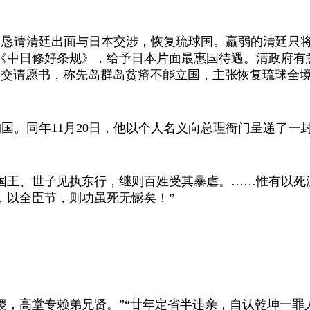
恳请清廷出面与日本交涉，恢复琉球国。羸弱的清廷只将
《中日修好条规》，给予日本片面最惠国待遇。清政府有
递交请愿书，称先岛群岛贫瘠不能立国，主张恢复琉球全
殉国。同年
11
月
20
日，他以个人名义向总理衙门呈递了一
国王、世子见执东行，继则百姓受其暴虐。……惟有以死
，以全臣节，则功虽死无憾矣！”
稷，高堂专赖弟兄贤。”“廿年定省半违亲，自认乾坤一罪