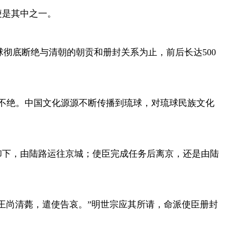
便是其中之一。
球彻底断绝与清朝的朝贡和册封关系为止，前后长达
500
不绝。中国文化源源不断传播到琉球，对琉球民族文化
卸下，由陆路运往京城；使臣完成任务后离京，还是由陆
王尚清薨，遣使告哀。”明世宗应其所请，命派使臣册封