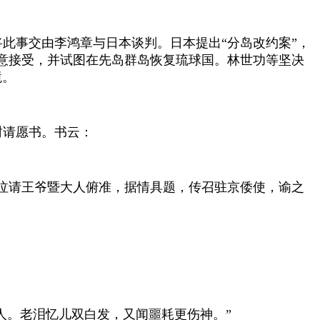
此事交由李鸿章与日本谈判。日本提出“分岛改约案”，
意接受，并试图在先岛群岛恢复琉球国。林世功等坚决
境。
封请愿书。书云：
泣请王爷暨大人俯准，据情具题，传召驻京倭使，谕之
人。老泪忆儿双白发，又闻噩耗更伤神。”