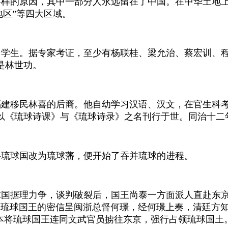
样的原因，其中一部分人永远留在了中国。在中华土地上
地区”等四大区域。
留学生。据专家考证，至少有杨联桂、梁允治、蔡宏训、
是林世功。
福建移民林喜的后裔。他自幼学习汉语、汉文，在官生科
以《琉球诗课》与《琉球诗录》之名刊行于世。同治十二
将琉球国改为琉球藩，便开始了吞并琉球的进程。
球国据理力争，谈判破裂后，国王尚泰一方面派人直赴东
将琉球国王的密信呈闽浙总督何璟，经何璟上奏，清廷方
本将琉球国王连同文武官员掳往东京，强行占领琉球国土