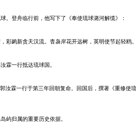
琉球。登舟临行前，他写下了《奉使琉球潞河解缆》：
望，彩鹢新贪天汉流。杳袅岸花开远树，英明使节起轻鸥
郭汝霖一行抵达琉球国。
，郭汝霖一行于第三年回朝复命。回国后，撰著《重修使
属岛屿归属的重要历史依据。