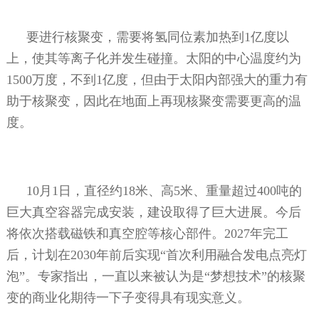
要进行核聚变，需要将氢同位素加热到
1
亿度以
上，使其等离子化并发生碰撞。太阳的中心温度约为
1500
万度，不到
1
亿度，但由于太阳内部强大的重力有
助于核聚变，因此在地面上再现核聚变需要更高的温
度。
10
月
1
日，直径约
18
米、高
5
米、重量超过
400
吨的
巨大真空容器完成安装，建设取得了巨大进展。今后
将依次搭载磁铁和真空腔等核心部件。
2027
年完工
后，计划在
2030
年前后实现“首次利用融合发电点亮灯
泡”。专家指出，一直以来被认为是“梦想技术”的核聚
变的商业化期待一下子变得具有现实意义。