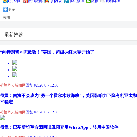
QQ空间
新浪微博
QQ好友
腾讯微博
微信
复制链接
更多
关闭
最新推荐
“向特朗普同志致敬！”美国，超级抹红大赛开始了
荷兰华人新闻网
回复 0
2026-8-7 12:33
俄媒：南海不会成为“另一个霍尔木兹海峡”，美国影响力下降有利亚太和
平稳定 ...
荷兰华人新闻网
回复 0
2026-8-7 12:30
俄媒：巴基斯坦军方因间谍丑闻弃用WhatsApp，转用中国软件