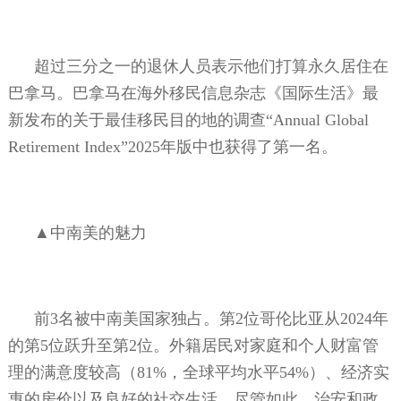
超过三分之一的退休人员表示他们打算永久居住在
巴拿马。巴拿马在海外移民信息杂志《国际生活》最
新发布的关于最佳移民目的地的调查“
Annual Global
Retirement Index
”
2025
年版中也获得了第一名。
▲中南美的魅力
前
3
名被中南美国家独占。第
2
位哥伦比亚从
2024
年
的第
5
位跃升至第
2
位。外籍居民对家庭和个人财富管
理的满意度较高（
81%
，全球平均水平
54%
）、经济实
惠的房价以及良好的社交生活。尽管如此，治安和政