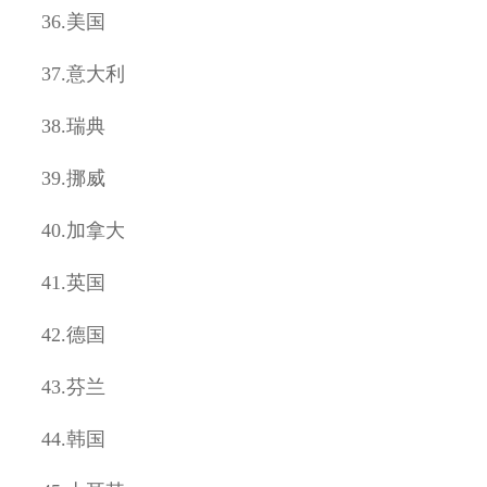
36.
美国
37.
意大利
38.
瑞典
39.
挪威
40.
加拿大
41.
英国
42.
德国
43.
芬兰
44.
韩国