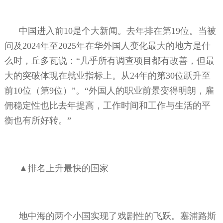
中国进入前
10
是个大新闻。去年排在第
19
位。当被
问及
2024
年至
2025
年在华外国人变化最大的地方是什
么时，丘多瓦说：“几乎所有调查项目都有改善，但最
大的突破体现在就业指标上。从
24
年的第
30
位跃升至
前
10
位（第
9
位）”。“外国人的职业前景变得明朗，雇
佣稳定性也比去年提高，工作时间和工作与生活的平
衡也有所好转。”
▲排名上升最快的国家
地中海的两个小国实现了戏剧性的飞跃。塞浦路斯