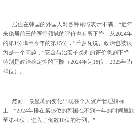
居住在韩国的外国人对各种领域表示不满。“近年
来稳居前三的医疗领域的评价也有所下降，从
2024
年
的第
1
位降至今年的第
15
位，”丘多瓦说。政治也被认
为是一个问题，“安全与治安子类别的评价急剧下降，
特别是政治稳定性的下降（
2024
年为
18
位，
2025
年为
40
位）。
然而，最显著的变化出现在个人资产管理指标
上。“
2024
年排在第
15
位的韩国在不到一年的时间里跌
至第
40
位，进入了倒数
10
位的行列。”