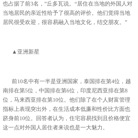
也占据了前
3
名，”丘多瓦说。“居住在当地的外国人对
当地居民的亲近性给予了很高的评价。他们觉得当地
居民很受欢迎，很容易融入当地文化，结交朋友。”
▲亚洲新星
前
10
名中有一半是亚洲国家，泰国排在第
4
位，越
南排在第
5
位，中国排在第
6
位，印度尼西亚排在第
8
位，马来西亚排在第
10
位。他们除了在个人财富管理
指标上表现突出外，在生活成本低廉和性价比方面也
跻身前
10
位。回答者认为，住宅容易找到且价格便宜
这一点对外国人居住者来说也是一大魅力。