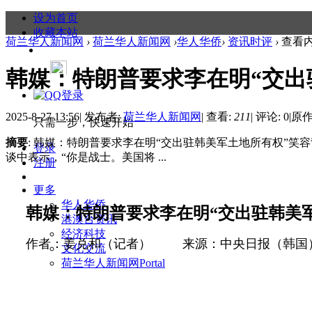
设为首页
收藏本站
荷兰华人新闻网
›
荷兰华人新闻网
›
华人华侨
›
资讯时评
›
查看
韩媒：特朗普要求李在明“交出驻
2025-8-27 13:56
|
发布者:
荷兰华人新闻网
|
查看:
211
|
评论: 0
|
原作
只需一步，快速开始
摘要
: 韩媒：特朗普要求李在明“交出驻韩美军土地所有权”笑
登录
谈中表示，“你是战士。美国将 ...
注册
更多
华人华侨
韩媒：特朗普要求李在明“交出驻韩美军
港澳台资讯
经济科技
作者：姜兑和（记者）
来源：中央日报（韩国
文化交流
荷兰华人新闻网
Portal