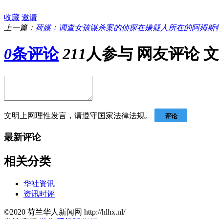
收藏
邀请
上一篇：
荷媒：调查女孩谋杀案的侦探在嫌疑人所在的阿姆斯特丹
0
条评论
211
人参与
网友评论
文
文明上网理性发言，请遵守国家法律法规。
评论
最新评论
相关分类
华社资讯
资讯时评
©2020 荷兰华人新闻网 http://hlhx.nl/