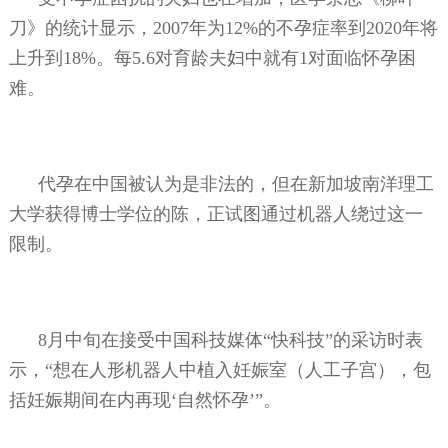
刀》的统计显示，
2007
年为
12%
的不孕症率到
2020
年将
上升到
18%
。每
5.6
对育龄夫妇中就有
1
对面临怀孕困
难。
代孕在中国被认为是非法的，但在新加坡南洋理工
大学获得博士学位的陈，正试图通过机器人绕过这一
限制。
8
月中旬在接受中国科技媒体“快科技”的采访时表
示，“想在人形机器人中植入妊娠室（人工子宫），包
括妊娠期间在内再现‘自然怀孕’”。