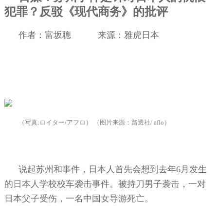
犯罪？反驳《现代商务》的批评
作者：富坂聰
来源：雅虎日本
（写真
:
ロイター
/
アフロ） （图片来源：路透社
/ aflo
）
说起苏州和事件，日本人首先会想到去年
6
月发生
的日本人学校校车袭击事件。被持刀男子袭击，一对
日本父子受伤，一名中国女导游死亡。