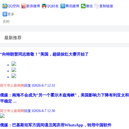
QQ空间
新浪微博
QQ好友
腾讯微博
微信
复制链接
更多
关闭
最新推荐
“向特朗普同志致敬！”美国，超级抹红大赛开始了
荷兰华人新闻网
回复 0
2026-8-7 12:33
俄媒：南海不会成为“另一个霍尔木兹海峡”，美国影响力下降有利亚太和
平稳定 ...
荷兰华人新闻网
回复 0
2026-8-7 12:30
俄媒：巴基斯坦军方因间谍丑闻弃用WhatsApp，转用中国软件