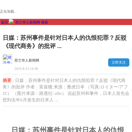
正在加载...
返回
荷兰华人新闻网
搜索
日媒：苏州事件是针对日本人的仇恨犯罪？反驳
《现代商务》的批评 ...
荷兰华人新闻网
立即关注
2025-8-21 14:38
摘要
: 日媒：苏州事件是针对日本人的仇恨犯罪？反驳《现代商
务》的批评 作者：富坂聰 来源：雅虎日本 （写真:ロイター/アフ
ロ） （图片来源：路透社/ aflo） 说起苏州和事件，日本人首先会
想到去年6月发生的日本人 ...
日媒：苏州事件是针对日本人的仇恨