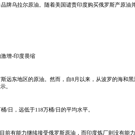
力品牌乌拉尔原油。随着美国谴责印度购买俄罗斯产原油
购激增
-
印度畏缩
罗斯远东地区的原油。然而，自
8
月以来，从波罗的海和黑
显示。
万桶
/
日，远低于
118
万桶
/
日的平均水平。
厂目前有能力继续接受俄罗斯原油，而印度炼厂则没有能