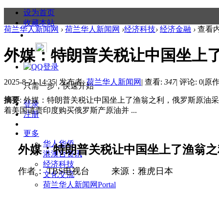
设为首页
收藏本站
荷兰华人新闻网
›
荷兰华人新闻网
›
经济科技
›
经济金融
›
查看
外媒：特朗普关税让中国坐上了渔
2025-8-21 14:35
|
发布者:
荷兰华人新闻网
|
查看:
347
|
评论: 0
|
原作
只需一步，快速开始
摘要
: 外媒：特朗普关税让中国坐上了渔翁之利，俄罗斯原油采
登录
着美国谴责印度购买俄罗斯产原油并 ...
注册
更多
华人华侨
外媒：特朗普关税让中国坐上了渔翁之
港澳台资讯
经济科技
作者：
TBS
电视台
来源：雅虎日本
文化交流
荷兰华人新闻网
Portal