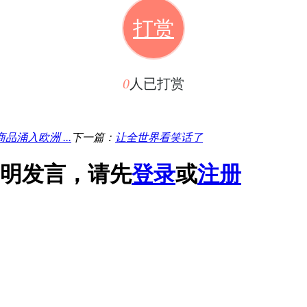
打赏
0
人已打赏
涌入欧洲 ...
下一篇：
让全世界看笑话了
明发言，请先
登录
或
注册