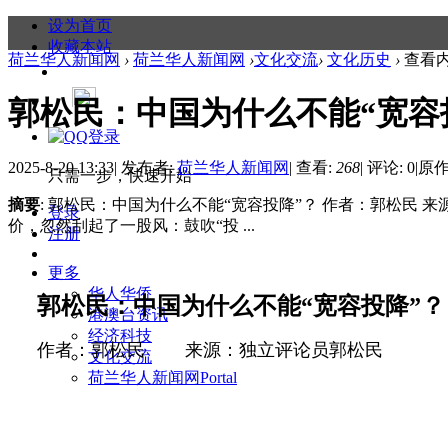
设为首页
收藏本站
荷兰华人新闻网
›
荷兰华人新闻网
›
文化交流
›
文化历史
›
查看
郭松民：中国为什么不能“宽容
2025-8-20 13:33
|
发布者:
荷兰华人新闻网
|
查看:
268
|
评论: 0
|
原作
只需一步，快速开始
摘要
: 郭松民：中国为什么不能“宽容投降”？ 作者：郭松民 
登录
价，忽然刮起了一股风：鼓吹“投 ...
注册
更多
华人华侨
郭松民：中国为什么不能“宽容投降”？
港澳台资讯
经济科技
作者：郭松民
来源：独立评论员郭松民
文化交流
荷兰华人新闻网
Portal