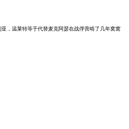
利亚，温莱特等于代替麦克阿瑟在战俘营啃了几年窝窝