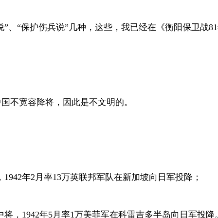
说”、“保护伤兵说”几种，这些，我已经在《衡阳保卫战
81
中国不宽容降将，因此是不文明的。
，
1942
年
2
月率
13
万英联邦军队在新加坡向日军投降；
中将，
1942
年
5
月率
1
万美菲军在科雷吉多半岛向日军投降