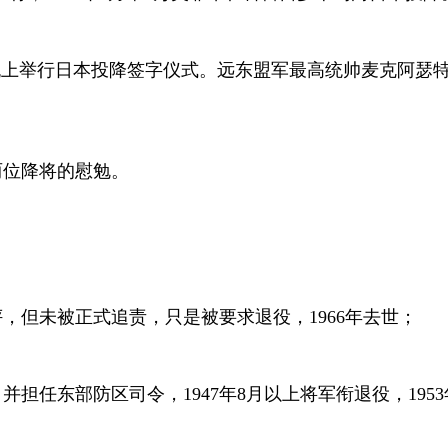
舰上举行日本投降签字仪式。远东盟军最高统帅麦克阿瑟
两位降将的慰勉。
评，但未被正式追责，只是被要求退役，
1966
年去世；
，并担任东部防区司令，
1947
年
8
月以上将军衔退役，
1953