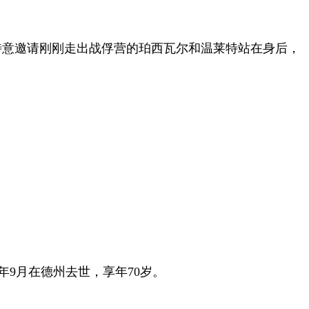
特意邀请刚刚走出战俘营的珀西瓦尔和温莱特站在身后，
年
9
月在德州去世，享年
70
岁。