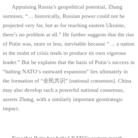
Appraising Russia’s geopolitical potential, Zhang
surmises, “… historically, Russian power could not be
projected very far, but as for reaching eastern Ukraine,
there’s no problem at all.” He further suggests that the rise
of Putin was, more or less, inevitable because
“…
a nation
in the midst of crisis tends to produce its own vigorous
leader.
”
But he explains that the basis of Putin
’
s success in
“
halting NATO
’
s eastward expansion
”
lies ultimately in
the formation of
“全民共识”
[national consensus]. China
may also develop such a powerful national consensus,
asserts Zhang, with a similarly important geostrategic
impact.
Now that Putin has halted NATO’s eastern march,