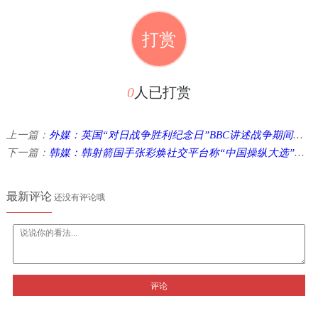
打赏
0
人已打赏
上一篇：
外媒：英国“对日战争胜利纪念日”BBC讲述战争期间和战后的轶事“被遗忘的战争” ...
下一篇：
韩媒：韩射箭国手张彩焕社交平台称“中国操纵大选”遭射箭协会处分 ...
最新评论
还没有评论哦
评论