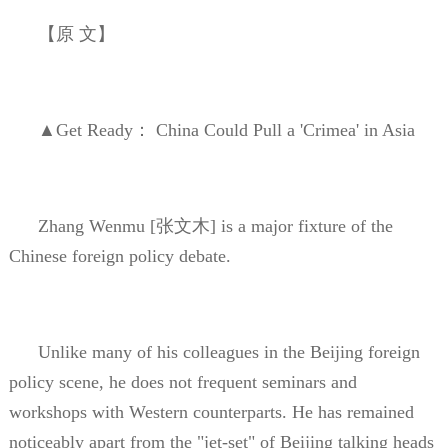
【原
文】
▲
Get Ready
：
China Could Pull a 'Crimea' in Asia
Zhang Wenmu [
张文木
] is a major fixture of the
Chinese foreign policy debate.
Unlike many of his colleagues in the Beijing foreign
policy scene, he does not frequent seminars and
workshops with Western counterparts. He has remained
noticeably apart from the "jet-set" of Beijing talking heads