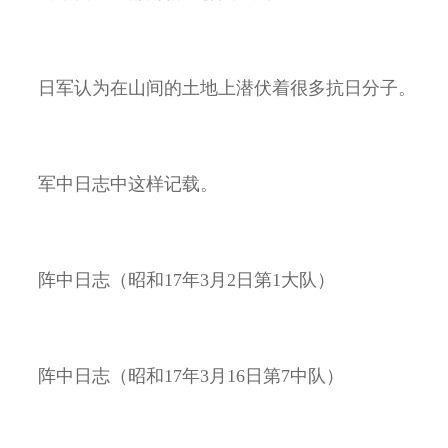
日军认为在山间的土地上潜伏着很多抗日分子。
军中日志中这样记载。
阵中日志（昭和
17
年
3
月
2
日第
1
大队）
阵中日志（昭和
17
年
3
月
16
日第
7
中队）