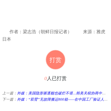
作者：梁志浩（朝鲜日报记者）
来源：雅虎
日本
打赏
0
人已打赏
上一篇：
外媒：美国隐形驱逐舰也破烂不堪…韩美关税协商中达成协议的“MASGA”项目 ...
下一篇：
外媒：“双臂”无故障搬运800箱——在中国工厂验证人形机器人“A2-W”实力 ...