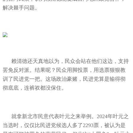
解决棘手问题。
赖清德还天真地以为，民众会站在他们这边，支持
罢免反对派。结果呢？民众用脚投票，用选票狠狠教
训了民进党一把。这场政治豪赌，民进党算是输得彻
彻底底，连裤衩都没保住。
就拿新北市民意代表叶元之来举例。
2024
年叶元之
当选时，仅仅比民进党候选人多了
2293
票，被认为是