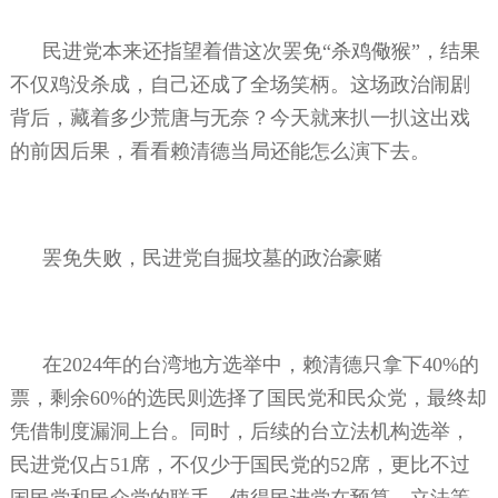
民进党本来还指望着借这次罢免“杀鸡儆猴”，结果
不仅鸡没杀成，自己还成了全场笑柄。这场政治闹剧
背后，藏着多少荒唐与无奈？今天就来扒一扒这出戏
的前因后果，看看赖清德当局还能怎么演下去。
罢免失败，民进党自掘坟墓的政治豪赌
在
2024
年的台湾地方选举中，赖清德只拿下
40%
的
票，剩余
60%
的选民则选择了国民党和民众党，最终却
凭借制度漏洞上台。同时，后续的台立法机构选举，
民进党仅占
51
席，不仅少于国民党的
52
席，更比不过
国民党和民众党的联手，使得民进党在预算、立法等