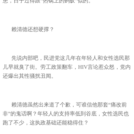
患，日子过得跟“热锅上的蚂蚁”似的。
赖清德还想硬撑？
先说内部吧，民进党这几年在年轻人和女性选民那
儿早就臭了街。劳工政策翻车，
HIV
言论惹众怒，党内
还爆出其性骚扰丑闻。
赖清德虽然出来道了个歉，可谁信他那套“痛改前
非”的鬼话啊？年轻人的支持率低到谷底，女性选民也
跑了不少，这执政基础还能稳得住？