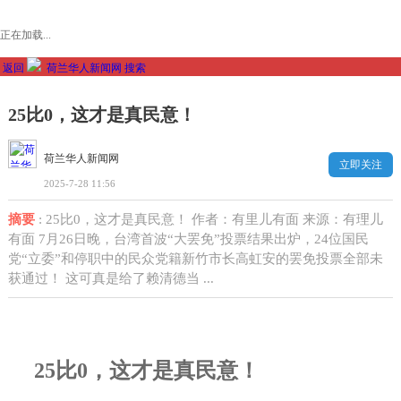
正在加载...
返回
荷兰华人新闻网
搜索
25比0，这才是真民意！
荷兰华人新闻网
立即关注
2025-7-28 11:56
摘要
: 25比0，这才是真民意！ 作者：有里儿有面 来源：有理儿
有面 7月26日晚，台湾首波“大罢免”投票结果出炉，24位国民
党“立委”和停职中的民众党籍新竹市长高虹安的罢免投票全部未
获通过！ 这可真是给了赖清德当 ...
25
比
0
，这才是真民意！