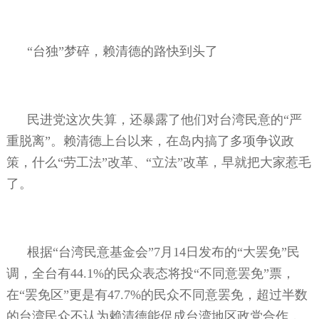
“台独”梦碎，赖清德的路快到头了
民进党这次失算，还暴露了他们对台湾民意的“严
重脱离”。赖清德上台以来，在岛内搞了多项争议政
策，什么“劳工法”改革、“立法”改革，早就把大家惹毛
了。
根据“台湾民意基金会”
7
月
14
日发布的“大罢免”民
调，全台有
44.1%
的民众表态将投“不同意罢免”票，
在“罢免区”更是有
47.7%
的民众不同意罢免，超过半数
的台湾民众不认为赖清德能促成台湾地区政党合作，