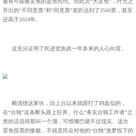
最有可能被罢免的蓝营民代。但此次“大罢免”，叶元之
开出的“不同意票”和“同意票”差距达到了
3560
票，甚至
还高于
2024
年。
这充分证明了民进党执政一年多来的人心向背。
赖清德这家伙，自上台以来就跟打了鸡血似的，
在“台独”这条断头路上狂奔。什么“务实台独工作者”之
类的话说得那叫一个溜，可惜嘴巴硬不过现实。这次
罢免投票的惨败，不就是民众对他的“台独”迷梦投下的