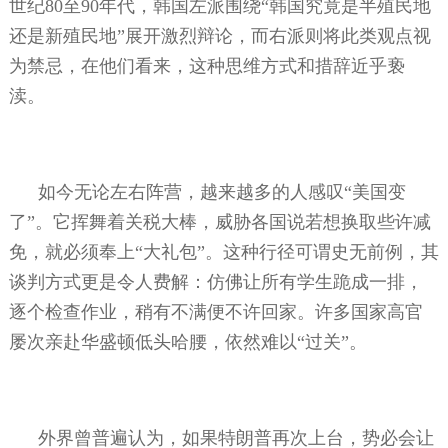
世纪
80
至
90
年代，韩国左派围绕“韩国究竟是半殖民地
还是新殖民地”展开激烈辩论，而右派则将此类观点视
为禁忌，在他们看来，这种思维方式和措辞近乎亵
渎。
如今无论左右阵营，越来越多的人感叹“美国变
了”。它挥舞着关税大棒，威胁各国说若想换取些许减
免，就必须奉上“大礼包”。这种行径可谓史无前例，其
谈判方式更是令人费解：仿佛让所有学生跪成一排，
逐个检查作业，稍有不满便不许回家。许多国家高官
屡次亲赴华盛顿低头哈腰，依然难以“过关”。
外界曾普遍认为，如果特朗普再次上台，势必会让