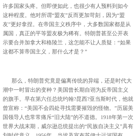
许多国家头疼。但即便如此，也很少有人预料到如今
这种程度。他对所谓“盟友”反而更加苛刻，因为“盟
友”更好拿捏。在帝国主义秩序中，大多数国家都是从
属国，真正的平等盟友极为稀有。特朗普甚至公开表
示要合并加拿大和格陵兰，这怎能不让人质疑：“如果
这都不算帝国主义，那什么才是？”
那么，特朗普究竟是偏离传统的异端，还是时代大
潮中一时冒出的变种？美国曾长期自诩为反帝国主义
的旗手。早在第六任总统约翰
?
昆西
?
亚当斯时代，他就
曾宣称：“美国不会四处寻找需要摧毁的怪物。”历届美
国领导人也常常痛斥“旧大陆”的不道德。
1918
年第一次
世界大战末期，威尔逊总统提出的“民族自决主义”具有
划时代意义。
1956
年，当埃及宣布苏伊士运河国有