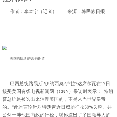
作者：李本宁（记者）
来源：韩民族日报
美国总统唐纳德·特朗普
巴西总统路易斯
?
伊纳西奥
?
卢拉
?
达席尔瓦在
17
日
接受美国有线电视新闻网（
CNN
）采访时表示：“特朗
普总统是被选出来治理美国的，不是来当世界皇帝
的。”此番言论针对特朗普近日威胁征收
50%
关税、并
公然干涉他国内政的行径，堪称道出了多国领导人的