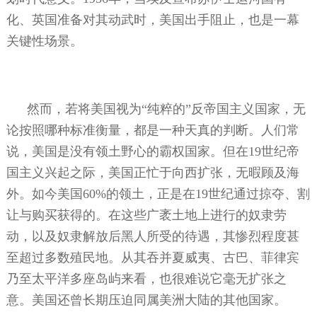
化、英国准备对其动武时，美国出手阻止，也是一幕
关键性场景。
然而，若将美国视为“纯粹的”反帝国主义国家，无
论按照哪种标准衡量，都是一种天真的判断。人们常
说，美国是没有领土野心的霸权国家。但在
19
世纪帝
国主义兴起之际，美国正忙于向西扩张，无暇顾及海
外。如今美国
60%
的领土，正是在
19
世纪通过掠夺、割
让与购买获得的。在这些广袤土地上进行的奴隶劳
动，以及奴隶解放后黑人所受的待遇，其惨烈程度甚
至超过多数殖民地。从其吞并夏威夷、古巴、菲律宾
乃至太平洋多座岛屿来看，也很难说它毫无扩张之
意。美国还曾长期压迫同属美洲大陆的其他国家。