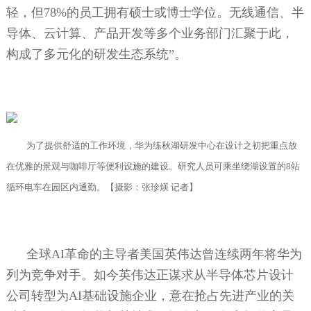
轻，但
78%
的员工拥有硕士或博士学位。无线通信、半
导体、云计算、产品开发等多个业务部门汇聚于此，
构成了多元化的研发生态系统”。
为了提供舒适的工作环境，华为练秋湖研发中心在设计之初把重点放
在优雅的景观与咖啡厅等便利设施的建设。研究人员可乘坐绕湖设置的
8
站
循环电车在园区内通勤。【摄影：张珍煐 记者】
全球
AI
革命的主导者美国英伟达曾连续两年将华为
列为竞争对手。如今英伟达正谋求从半导体芯片设计
公司转型为
AI
基础设施企业，意在抢占先进产业的关