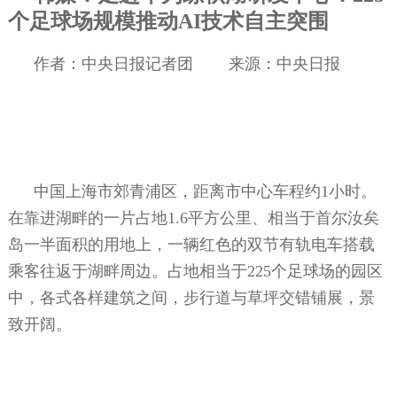
个足球场规模推动
AI
技术自主突围
作者：中央日报记者团
来源：中央日报
中国上海市郊青浦区，距离市中心车程约
1
小时。
在靠进湖畔的一片占地
1.6
平方公里、相当于首尔汝矣
岛一半面积的用地上，一辆红色的双节有轨电车搭载
乘客往返于湖畔周边。占地相当于
225
个足球场的园区
中，各式各样建筑之间，步行道与草坪交错铺展，景
致开阔。