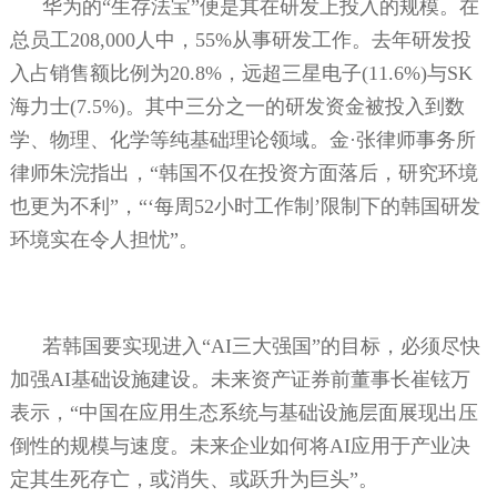
华为的“生存法宝”便是其在研发上投入的规模。在
总员工
208,000
人中，
55%
从事研发工作。去年研发投
入占销售额比例为
20.8%
，远超三星电子
(11.6%)
与
SK
海力士
(7.5%)
。其中三分之一的研发资金被投入到数
学、物理、化学等纯基础理论领域。金·张律师事务所
律师朱浣指出，“韩国不仅在投资方面落后，研究环境
也更为不利”，“‘每周
52
小时工作制’限制下的韩国研发
环境实在令人担忧”。
若韩国要实现进入“
AI
三大强国”的目标，必须尽快
加强
AI
基础设施建设。未来资产证券前董事长崔铉万
表示，“中国在应用生态系统与基础设施层面展现出压
倒性的规模与速度。未来企业如何将
AI
应用于产业决
定其生死存亡，或消失、或跃升为巨头”。