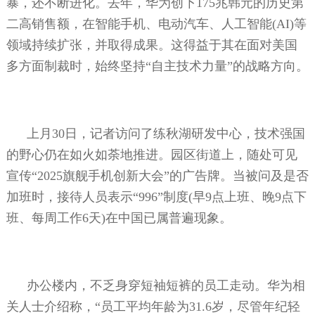
暴，还不断进化。去年，华为创下
175
兆韩元的历史第
二高销售额，在智能手机、电动汽车、人工智能
(AI)
等
领域持续扩张，并取得成果。这得益于其在面对美国
多方面制裁时，始终坚持“自主技术力量”的战略方向。
上月
30
日，记者访问了练秋湖研发中心，技术强国
的野心仍在如火如荼地推进。园区街道上，随处可见
宣传“
2025
旗舰手机创新大会”的广告牌。当被问及是否
加班时，接待人员表示“
996
”制度
(
早
9
点上班、晚
9
点下
班、每周工作
6
天
)
在中国已属普遍现象。
办公楼内，不乏身穿短袖短裤的员工走动。华为相
关人士介绍称，“员工平均年龄为
31.6
岁，尽管年纪轻