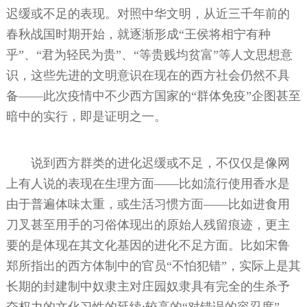
迟缓或不足的表现。对照中华文明，从近三千年前的
春秋战国时期开始，就逐渐形成“王侯将相宁有种
乎”、“君为轻民为贵”、“等贵贱均贫富”等人文思想意
识，这些先进的文明意识在现在的西方社会仍然不具
备——此次疫情中不少西方国家的“群体免疫”企图甚至
暗中的实行，即是证明之一。
说到西方群类的进化迟缓或不足，不仅仅是像网
上有人说的表现在生理方面——比如流行使用香水是
由于普遍体味太重，或生活习惯方面——比如进食用
刀叉甚至用手的习俗体现出的原始人残留痕迹，更主
要的是体现在其文化基因的进化不足方面。比如宋鲁
郑所指出的西方体制中的官员“不怕犯错”，实际上是其
长期的封建制中奴隶主对庄园奴隶具有完全的生杀予
夺权力的文化习性的延续;较高的“对错误的容忍度”，